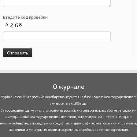
Введите код проверки
О журнале
Журнал «Женщина в российском обществе» издается на базе Ивановского государственного
университета с 1996 года.
За прошедшие годы журнал стал одним из российских центров по разработке методологии
и методики анализа государственной политики, затрагивающей интересы женщин и
мужчин в обществе, в исследованиях социальной, демографической политики, управления,
экономики и культуры, истории и современным проблемам женского движения.