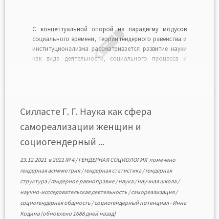
С концептуальной опорой на парадигму модусов
социального времени, теории гендерного равенства и
институционализма рассматривается развитие науки
как вида деятельности, социального процесса и
внеэкономического фактора, определяющего
поведение личности, ее выбор и предпочтения в
научной сфере жизнедеятельности в зависимости от
гендерного признака. Процесс познания окружающей
реальности анализируется как эволюция науки с
Силласте Г. Г. Наука как сфера
учетом […]
самореализации женщин и
социогендерный ...
23.12.2021
в
2021 № 4
/
ГЕНДЕРНАЯ СОЦИОЛОГИЯ
помечено
гендерная асимметрия
/
гендерная статистика
/
гендерная
структура
/
гендерное равноправие
/
нaука
/
научная школа
/
научно-исследовательская деятельность
/
самореализация
/
социогендерная общность
/
социогендерный потенциал
-
Инна
Кодина
(обновлено 1688 дней назад)