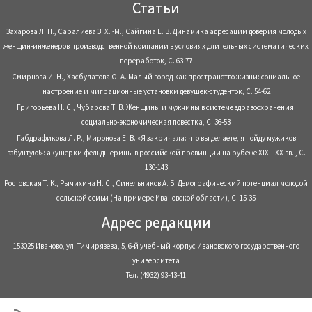
Статьи
Захарова Л. Н., Саралиева З. Х. -М., Сайгина Е. В. Динамика адресации доверия молодых
женщин-инженеров производственной компании в условиях длительных систематических
переработок, С. 63-77
Смирнова И. Н., Хасбулатова О. А. Малый город как пространство жизни: социальное
настроение и миграционные установки девушек-студенток, С. 54-62
Григорьева Н. С., Чубарова Т. В. Женщины и мужчины в системе здравоохранения:
социально-экономическая повестка, С. 36-53
Габдрафикова Л. Р., Миронова Е. В. «Я закричала: что вы делаете, я пойду мужиков
взбунтую!»: акушерки-фельдшерицы в российской провинции на рубеже XIX—XX вв. , С.
130-143
Ростовская Т. К., Рычихина Н. С., Синельников А. Б. Демографический потенциал молодой
сельской семьи (На примере Ивановской области), С. 15-35
Адрес редакции
153025 Иваново, ул. Тимирязева, 5, 6-й учебный корпус Ивановского государственного
университета
Тел. (4932) 93-43-41