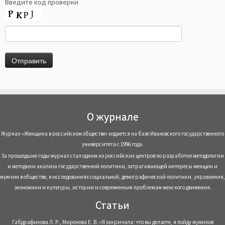
Введите код проверки
О журнале
Журнал «Женщина в российском обществе» издается на базе Ивановского государственного
университета с 1996 года.
За прошедшие годы журнал стал одним из российских центров по разработке методологии
и методики анализа государственной политики, затрагивающей интересы женщин и
мужчин в обществе, в исследованиях социальной, демографической политики, управления,
экономики и культуры, истории и современным проблемам женского движения.
Статьи
Габдрафикова Л. Р., Миронова Е. В. «Я закричала: что вы делаете, я пойду мужиков