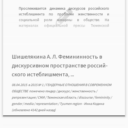
Прослеживается динамика дискурсов российского
истеблишмента по проблеме женственности и
социальной роли женщины в обществе. На
материалах официальной прессы Тюменской
области показана постсоветская трансформация
указанных дискурсов, вариативность и
унифицированность риторики в разные исторические
периоды. Обращается внимание на нормативные и
ненормативные образцы фемининности, механизмы
Шишелякина А. Л. Фемининность в
стигматизации ненормативных образцов и поведения
дискурсивном пространстве россий-
на разных этапах. […]
ского истеблишмента, ...
08.04.2015
в
2015 № 1
/
ГЕНДЕРНЫЕ ОТНОШЕНИЯ В СОВРЕМЕННОМ
ОБЩЕСТВЕ
помечено
гендер
/
дискурс
/
женственность
/
репрезентация
/
СМИ
/
Тюменская область
/
discourse
/
femininity
/
gender
/
media
/
representation
/
Tyumen region
-
Инна Кодина
(обновлено 4142 дней назад)