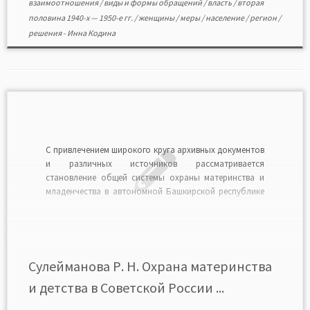
взаимоотношения
/
виды и формы обращений
/
власть
/
вторая
половина 1940-х — 1950-е гг.
/
женщины
/
меры
/
население
/
регион
/
решения
-
Инна Кодина
С привлечением широкого круга архивных документов
и различных источников рассматривается
становление общей системы охраны материнства и
младенчества в автономной Башкирской республике
в 1920-х гг., а также принимавшиеся местными
органами меры по охране и укреплению здоровья
детей и женщин-матерей в сложных условиях того
времени. Впервые показывается влияние объективных
и субъективных факторов […]
Сулейманова Р. Н. Охрана материнства
и детства в Советской России ...