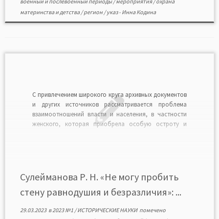
военный и послевоенный периоды
/
мероприятия
/
охрана
материнства и детства
/
регион
/
указ
-
Инна Кодина
С привлечением широкого круга архивных документов
и других источников рассматривается проблема
взаимоотношений власти и населения, в частности
женского, которая приобрела особую остроту и
актуальность во второй половине 1940-х — 1950-е гг.
Происходившие в СССР и КПСС кардинальные
перемены послужили толчком к оживлению и
демократизации общественно-политической жизни.
На основе документальных источников […]
Сулейманова Р. Н. «Не могу пробить
стену равнодушия и безразличия»: ...
29.03.2023
в
2023 №1
/
ИСТОРИЧЕСКИЕ НАУКИ
помечено