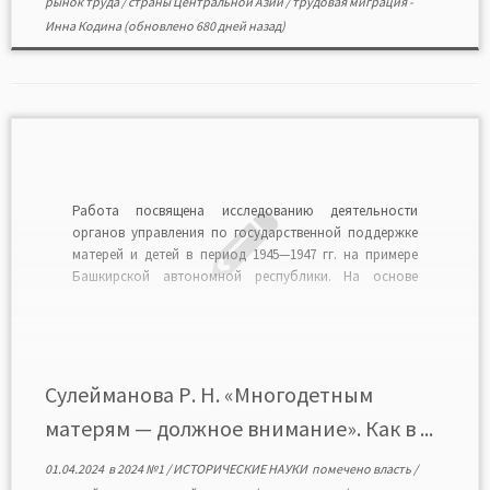
рынок труда
/
страны Центральной Азии
/
трудовая миграция
-
Инна Кодина
(обновлено 680 дней назад)
Работа посвящена исследованию деятельности
органов управления по государственной поддержке
матерей и детей в период 1945—1947 гг. на примере
Башкирской автономной республики. На основе
архивных документов и опубликованных источников
рассмотрена деятельность руководства республики,
местных органов власти по оказанию помощи
многодетным семьям, охране материнства и детства в
военный и послевоенный периоды. Сделан […]
Сулейманова Р. Н. «Многодетным
матерям — должное внимание». Как в ...
01.04.2024
в
2024 №1
/
ИСТОРИЧЕСКИЕ НАУКИ
помечено
власть
/