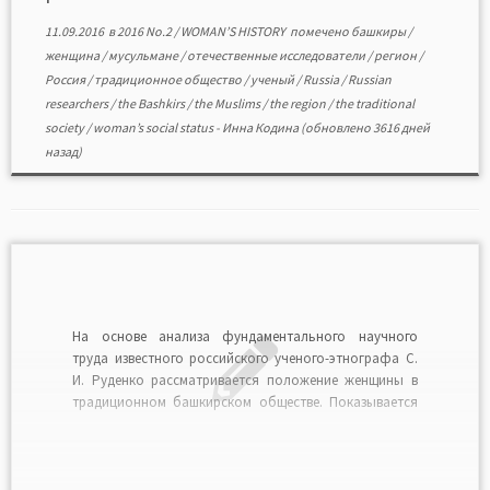
11.09.2016
в
2016 No.2
/
WOMAN’S HISTORY
помечено
башкиры
/
женщина
/
мусульмане
/
отечественные исследователи
/
регион
/
Россия
/
традиционное общество
/
ученый
/
Russia
/
Russian
researchers
/
the Bashkirs
/
the Muslims
/
the region
/
the traditional
society
/
woman’s social status
-
Инна Кодина
(обновлено 3616 дней
назад)
На основе анализа фундаментального научного
труда известного российского ученого-этнографа С.
И. Руденко рассматривается положение женщины в
традиционном башкирском обществе. Показывается
отношение С. И. Руденко и отечественных
исследователей второй половины XIХ — начала XХ в. к
трактовке этого вопроса и к общественному статусу
женщин мусульманских народов России.Читать в