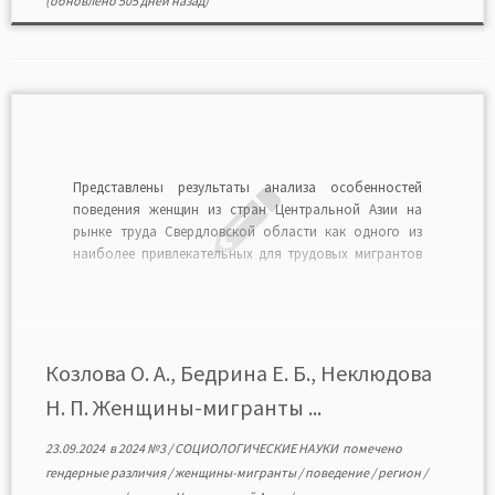
(обновлено 505 дней назад)
Представлены результаты анализа особенностей
поведения женщин из стран Центральной Азии на
рынке труда Свердловской области как одного из
наиболее привлекательных для трудовых мигрантов
российских регионов. На основе данных
социологического опроса, проведенного авторами в
марте — апреле 2023 г. в местах занятости и пунктах
трудоустройства трудовых мигрантов в области
методами анкетирования […]
Козлова О. А., Бедрина Е. Б., Неклюдова
Н. П. Женщины-мигранты ...
23.09.2024
в
2024 №3
/
СОЦИОЛОГИЧЕСКИЕ НАУКИ
помечено
гендерные различия
/
женщины-мигранты
/
поведение
/
регион
/