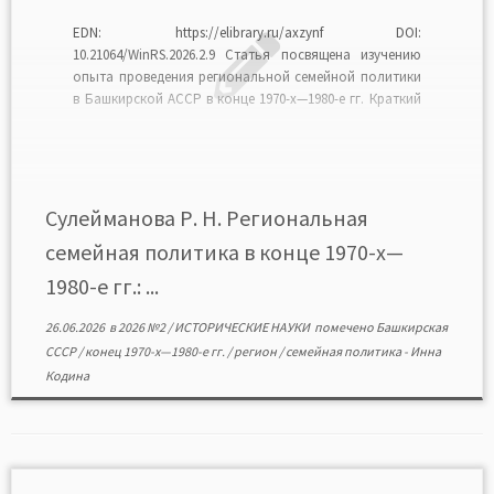
EDN: https://elibrary.ru/axzynf DOI:
10.21064/WinRS.2026.2.9 Статья посвящена изучению
опыта проведения региональной семейной политики
в Башкирской АССР в конце 1970-х—1980-е гг. Краткий
анализ литературы показал недостаточную
изученность проблемы. Основными источниками
стали «Комплексный план мероприятий по
улучшению демографической обстановки в
республике и по регулированию движения сельского
Сулейманова Р. Н. Региональная
населения Башкирской АССР» 1978 г. и «Комплексная
семейная политика в конце 1970-х—
[…]
1980-е гг.: ...
26.06.2026
в
2026 №2
/
ИСТОРИЧЕСКИЕ НАУКИ
помечено
Башкирская
СССР
/
конец 1970-х—1980-е гг.
/
регион
/
семейная политика
-
Инна
Кодина