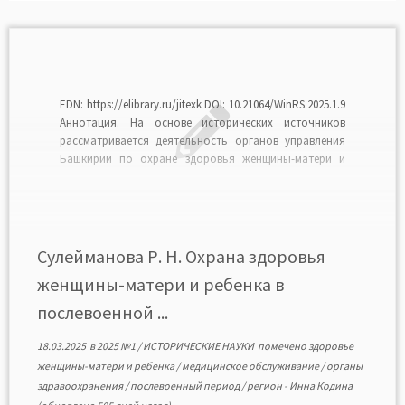
EDN: https://elibrary.ru/jitexk DOI: 10.21064/WinRS.2025.1.9
Аннотация. На основе исторических источников
рассматривается деятельность органов управления
Башкирии по охране здоровья женщины-матери и
ребенка в период Великой Отечественной войны и в
послевоенный период. С привлечением различных
источников исследованы состояние и развитие
здравоохранения и медицинского обслуживания
женского и детского населения, влияние на них
Сулейманова Р. Н. Охрана здоровья
последствий Великой […]
женщины-матери и ребенка в
послевоенной ...
18.03.2025
в
2025 №1
/
ИСТОРИЧЕСКИЕ НАУКИ
помечено
здоровье
женщины-матери и ребенка
/
медицинское обслуживание
/
органы
здравоохранения
/
послевоенный период
/
регион
-
Инна Кодина