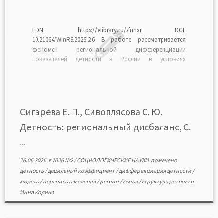
EDN: https://elibrary.ru/sfnhxr DOI:
10.21064/WinRS.2026.2.6 В работе рассматривается
феномен региональной дифференциации
показателей детности в России в условиях
активизации государственной демографической
политики. Цель работы — выявление тенденций в
трансформации моделей детности в реальных
поколениях за межпереписной период 2010—2020 гг.
на основе нового исследовательского подхода к
Сигарева Е. П., Сивоплясова С. Ю.
измерению показателей региональной
Детность: региональный дисбаланс, С.
дифференциации детности в отдельных […]
...
26.06.2026
в
2026 №2
/
СОЦИОЛОГИЧЕСКИЕ НАУКИ
помечено
детность
/
децильный коэффициент
/
дифференциация детности
/
модель
/
перепись населения
/
регион
/
семья
/
структура детности
-
Инна Кодина