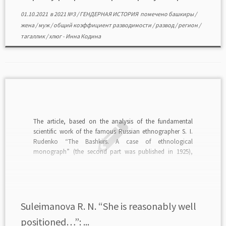
01.10.2021
в
2021 №3
/
ГЕНДЕРНАЯ ИСТОРИЯ
помечено
башкиры
/
жена
/
муж
/
общий коэффициент разводимости
/
развод
/
регион
/
тагаллик
/
хлюг
-
Инна Кодина
The article, based on the analysis of the fundamental
scientific work of the famous Russian ethnographer S. I.
Rudenko “The Bashkirs. A case of ethnological
monograph” (the second part was published in 1925),
considers the status of women in traditional Bashkir
society. Shown are the attitude of S. I. Rudenko […]
Suleimanova R. N. “She is reasonably well
positioned…”: ...