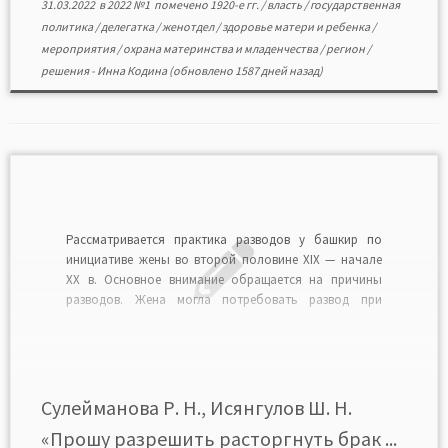
31.03.2022
в
2022 №1
помечено
1920-е гг.
/
власть
/
государственная
политика
/
делегатка
/
женотдел
/
здоровье матери и ребенка
/
мероприятия
/
охрана материнства и младенчества
/
регион
/
решения
-
Инна Кодина
(обновлено 1587 дней назад)
Рассматривается практика разводов у башкир по
инициативе жены во второй половине XIX — начале
XX в. Основное внимание обращается на причины
разводов. Жена могла потребовать развод при
следующих обстоятельствах: бедность мужа,
неполная уплата калыма, жестокое обращение мужа,
ссылка его на каторгу или на поселение в Сибирь с
лишением всех прав […]
Сулейманова Р. Н., Исянгулов Ш. Н.
«Прошу разрешить расторгнуть брак ...