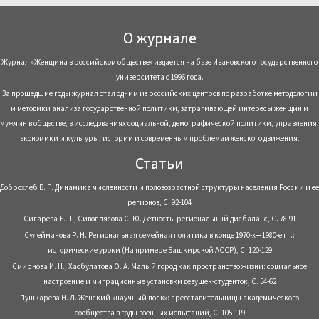
О журнале
Журнал «Женщина в российском обществе» издается на базе Ивановского государственного
университета с 1996 года.
За прошедшие годы журнал стал одним из российских центров по разработке методологии
и методики анализа государственной политики, затрагивающей интересы женщин и
мужчин в обществе, в исследованиях социальной, демографической политики, управления,
экономики и культуры, истории и современным проблемам женского движения.
Статьи
Доброхлеб В. Г. Динамика численности и половозрастной структуры населения России и ее
регионов, С. 92-104
Сигарева Е. П., Сивоплясова С. Ю. Детность: региональный дисбаланс, С. 78-91
Сулейманова Р. Н. Региональная семейная политика в конце 1970-х—1980-е гг.:
исторические уроки (На примере Башкирской АССР), С. 120-129
Смирнова И. Н., Хасбулатова О. А. Малый город как пространство жизни: социальное
настроение и миграционные установки девушек-студенток, С. 54-62
Пушкарева Н. Л. Женский «научный полк»: представительницы академического
сообщества в годы военных испытаний, С. 105-119