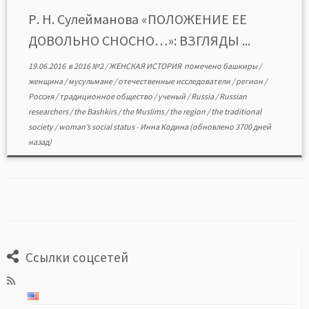
формате PDF>>>
Р. Н. Сулейманова «ПОЛОЖЕНИЕ ЕЕ
ДОВОЛЬНО СНОСНО…»: ВЗГЛЯДЫ ...
19.06.2016
в
2016 №2
/
ЖЕНСКАЯ ИСТОРИЯ
помечено
башкиры
/
женщина
/
мусульмане
/
отечественные исследователи
/
регион
/
Россия
/
традиционное общество
/
ученый
/
Russia
/
Russian
researchers
/
the Bashkirs
/
the Muslims
/
the region
/
the traditional
society
/
woman’s social status
-
Инна Кодина
(обновлено 3700 дней
назад)
Ссылки соцсетей