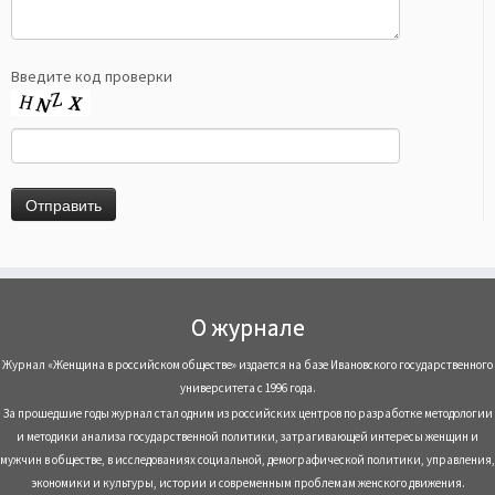
Введите код проверки
О журнале
Журнал «Женщина в российском обществе» издается на базе Ивановского государственного
университета с 1996 года.
За прошедшие годы журнал стал одним из российских центров по разработке методологии
и методики анализа государственной политики, затрагивающей интересы женщин и
мужчин в обществе, в исследованиях социальной, демографической политики, управления,
экономики и культуры, истории и современным проблемам женского движения.