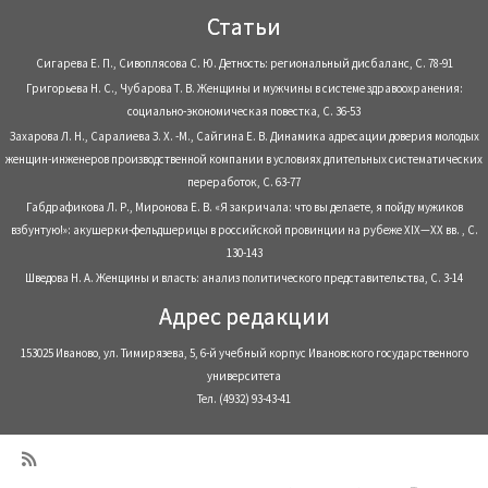
Статьи
Сигарева Е. П., Сивоплясова С. Ю. Детность: региональный дисбаланс, С. 78-91
Григорьева Н. С., Чубарова Т. В. Женщины и мужчины в системе здравоохранения:
социально-экономическая повестка, С. 36-53
Захарова Л. Н., Саралиева З. Х. -М., Сайгина Е. В. Динамика адресации доверия молодых
женщин-инженеров производственной компании в условиях длительных систематических
переработок, С. 63-77
Габдрафикова Л. Р., Миронова Е. В. «Я закричала: что вы делаете, я пойду мужиков
взбунтую!»: акушерки-фельдшерицы в российской провинции на рубеже XIX—XX вв. , С.
130-143
Шведова Н. А. Женщины и власть: анализ политического представительства, С. 3-14
Адрес редакции
153025 Иваново, ул. Тимирязева, 5, 6-й учебный корпус Ивановского государственного
университета
Тел. (4932) 93-43-41