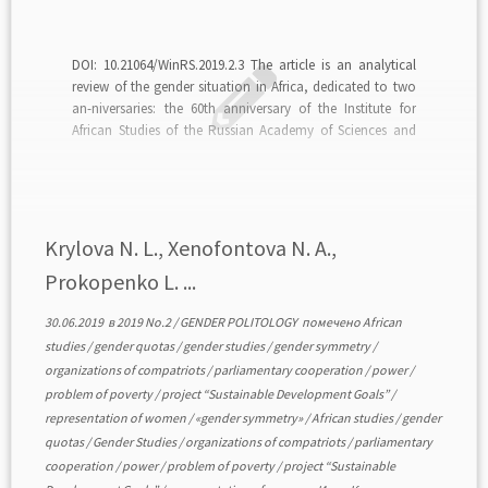
DOI: 10.21064/WinRS.2019.2.3 The article is an analytical
review of the gender situation in Africa, dedicated to two
an-niversaries: the 60th anniversary of the Institute for
African Studies of the Russian Academy of Sciences and
the 30th anniversary of the Gender Research Group formed
within the framework of its Research Centers […]
Krylova N. L., Xenofontova N. A.,
Prokopenko L. ...
30.06.2019
в
2019 No.2
/
GENDER POLITOLOGY
помечено
African
studies
/
gender quotas
/
gender studies
/
gender symmetry
/
organizations of compatriots
/
parliamentary cooperation
/
power
/
problem of poverty
/
project “Sustainable Development Goals”
/
representation of women
/
«gender symmetry»
/
African studies
/
gender
quotas
/
Gender Studies
/
organizations of compatriots
/
parliamentary
cooperation
/
power
/
problem of poverty
/
project “Sustainable