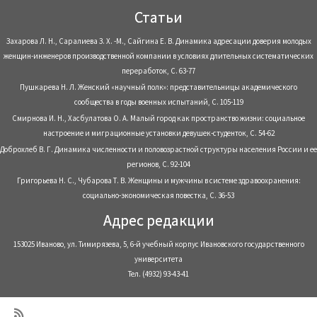
Статьи
Захарова Л. Н., Саралиева З. Х. -М., Сайгина Е. В. Динамика адресации доверия молодых
женщин-инженеров производственной компании в условиях длительных систематических
переработок, С. 63-77
Пушкарева Н. Л. Женский «научный полк»: представительницы академического
сообщества в годы военных испытаний, С. 105-119
Смирнова И. Н., Хасбулатова О. А. Малый город как пространство жизни: социальное
настроение и миграционные установки девушек-студенток, С. 54-62
Доброхлеб В. Г. Динамика численности и половозрастной структуры населения России и ее
регионов, С. 92-104
Григорьева Н. С., Чубарова Т. В. Женщины и мужчины в системе здравоохранения:
социально-экономическая повестка, С. 36-53
Адрес редакции
153025 Иваново, ул. Тимирязева, 5, 6-й учебный корпус Ивановского государственного
университета
Тел. (4932) 93-43-41