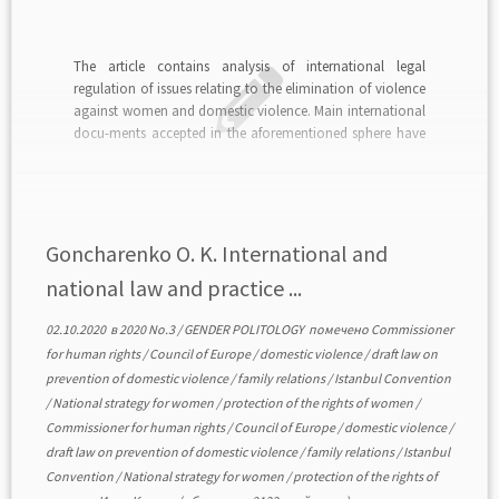
The article contains analysis of international legal
regulation of issues relating to the elimination of violence
against women and domestic violence. Main international
docu-ments accepted in the aforementioned sphere have
been highlighted. The experience of the Council of Europe
and its member states on combatting the phenomenon of
gender vio-lence […]
Goncharenko O. K. International and
national law and practice ...
02.10.2020
в
2020 No.3
/
GENDER POLITOLOGY
помечено
Commissioner
for human rights
/
Council of Europe
/
domestic violence
/
draft law on
prevention of domestic violence
/
family relations
/
Istanbul Convention
/
National strategy for women
/
protection of the rights of women
/
Commissioner for human rights
/
Council of Europe
/
domestic violence
/
draft law on prevention of domestic violence
/
family relations
/
Istanbul
Convention
/
National strategy for women
/
protection of the rights of