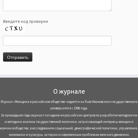
Введите код проверки
О журнале
Журнал «Женщина в российском обществе» издается на базе Ивановского государственного
университета с 1996 года.
За прошедшие годы журнал стал одним из российских центров по разработке методологии
и методики анализа государственной политики, затрагивающей интересы женщин и
мужчин в обществе, в исследованиях социальной, демографической политики, управления,
экономики и культуры, истории и современным проблемам женского движения.