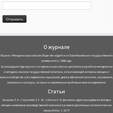
О журнале
Журнал «Женщина в российском обществе» издается на базе Ивановского государственного
университета с 1996 года.
За прошедшие годы журнал стал одним из российских центров по разработке методологии
и методики анализа государственной политики, затрагивающей интересы женщин и
мужчин в обществе, в исследованиях социальной, демографической политики, управления,
экономики и культуры, истории и современным проблемам женского движения.
Статьи
Захарова Л. Н., Саралиева З. Х. -М., Сайгина Е. В. Динамика адресации доверия молодых
женщин-инженеров производственной компании в условиях длительных систематических
переработок, С. 63-77