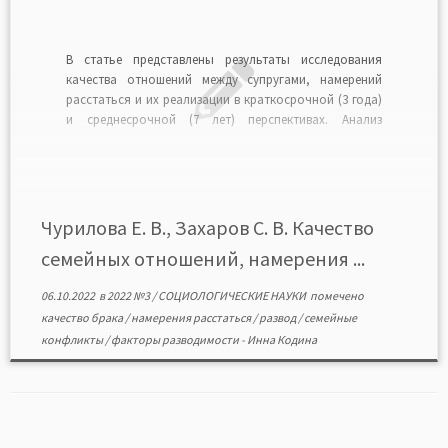
В статье представлены результаты исследования
качества отношений между супругами, намерений
расстаться и их реализации в краткосрочной (3 года)
и среднесрочной (7 лет) перспективах. Анализ
основан на данных трех волн панельного
обследования «Родители и дети, мужчины и женщины
в семье и обществе». Для анализа использовались
данные о мужчинах и женщинах, состоящих […]
Чурилова Е. В., Захаров С. В. Качество
семейных отношений, намерения ...
06.10.2022
в
2022 №3
/
СОЦИОЛОГИЧЕСКИЕ НАУКИ
помечено
качество брака
/
намерения расстаться
/
развод
/
семейные
конфликты
/
факторы разводимости
-
Инна Кодина