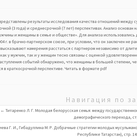
 представлены результаты исследования качества отношений между су
чной (3 года) и среднесрочной (7 лет) перспективах. Анализ основан
мужчины и женщины в семье и обществе». Для анализа использовались 
04 г. в брачно-партнерском союзе, при условии, что он заключен не ран
 высказывают намерения расстаться с партнером независимо от длите
 как у мужчин, так и у женщин тесно связаны с оценкой удовлетворен
наступления событий обнаружено, что женщины в большей степени, ч
ся в краткосрочной перспективе.
Читать в формате pdf
Навигация по з
←
Титаренко Л. Г. Молодая белорусская семья: между государственн
демографического перехода, стр
иева Г. И., Гибадуллина М. Р. Добрачные стратегии молодых мусульма
Республике Татарстан), стр. 1