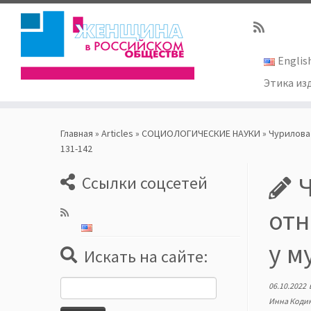
Englis
Этика из
Skip
to
Главная
»
Articles
»
СОЦИОЛОГИЧЕСКИЕ НАУКИ
»
Чурилова 
content
131-142
Ч
Ссылки соцсетей
отн
у м
Искать на сайте:
Найти:
06.10.2022
Инна Коди