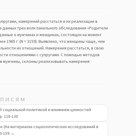
пругами, намерений расстаться и их реализации в
 на данных трех волн панельного обследования «Родители
данные о мужчинах и женщинах, состоящих на момент
ее 1965 г. (N = 3159). Выявлено, что женщины чаще, чем
льности их отношений. Намерения расстаться, в свою
ности отношениями с супругами. С помощью методов
ем мужчины, склонны реализовывать намерения
аписям
ой социальной политикой и влиянием ценностей
. 118-130
нок (На материалах социологических исследований в
43-159
→