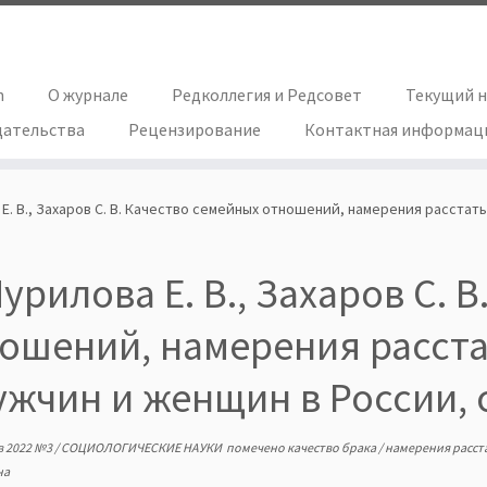
h
О журнале
Редколлегия и Редсовет
Текущий 
дательства
Рецензирование
Контактная информац
Е. В., Захаров С. В. Качество семейных отношений, намерения расстать
урилова Е. В., Захаров С. 
ошений, намерения расста
ужчин и женщин в России, с
в
2022 №3
/
СОЦИОЛОГИЧЕСКИЕ НАУКИ
помечено
качество брака
/
намерения расст
на