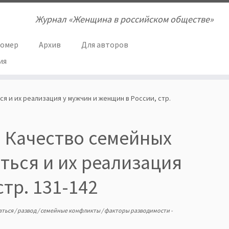
Журнал «Женщина в российском обществе»
номер
Архив
Для авторов
ия
ся и их реализация у мужчин и женщин в России, стр.
В. Качество семейных
ться и их реализация
тр. 131-142
аться
/
развод
/
семейные конфликты
/
факторы разводимости
-