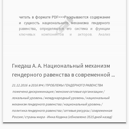
читать в формате PDF>>>Раскрываются содержание
и сущность национального механизма гендерного
равенства, определяются его система и функции
ключевых компонентов и акторов. Анализ
национальных механизмов гендерного равенства в
современных странах иллюстрируется кейсами
Финляндии, Австрии, Чехии, Канады, Испании, ЮАР и
России. Показано, как последовательное развитие
национального механизма приводит к
Гнедаш А. А. Национальный механизм
институционализации гендерного равенства во […]
гендерного равенства в современной ...
21.12.2016
в
2016 №4
/
ПРОБЛЕМЫ ГЕНДЕРНОГО РАВЕНСТВА
помечено
дискриминация
/
женские сетевые организации
/
локальный уровень
/
международный уровень
/
национальный
механизм гендерного равенства
/
национальный уровень
/
политика гендерного равенства
/
сетевые ресурсы
/
современная
Россия
/
страны мира
-
Инна Кодина
(обновлено 3515 дней назад)