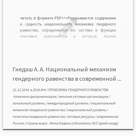
читать в формате PDF>>>Раскрываются содержание
и сущность национального механизма гендерного
равенства, определяются его система и функции
ключевых компонентов и акторов. Анализ
национальных механизмов гендерного равенства в
современных странах иллюстрируется кейсами
Финляндии, Австрии, Чехии, Канады, Испании, ЮАР и
России. Показано, как последовательное развитие
национального механизма приводит к
Гнедаш А. А. Национальный механизм
институционализации гендерного равенства во […]
гендерного равенства в современной ...
21.12.2016
в
2016 №4
/
ПРОБЛЕМЫ ГЕНДЕРНОГО РАВЕНСТВА
помечено
дискриминация
/
женские сетевые организации
/
локальный уровень
/
международный уровень
/
национальный
механизм гендерного равенства
/
национальный уровень
/
политика гендерного равенства
/
сетевые ресурсы
/
современная
Россия
/
страны мира
-
Инна Кодина
(обновлено 3517 дней назад)