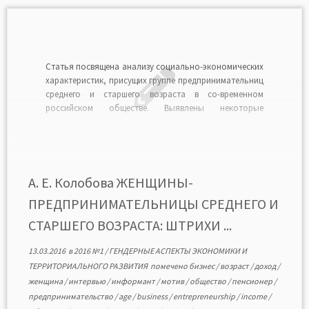
Статья посвящена анализу социально-экономических
характеристик, присущих группе предпринимательниц
среднего и старшего возраста в со-временном
российском обществе. Выявлены некоторые
взаимосвязи между возрастным, гендерным
факторами и спецификой предпринимательства в
контексте российского социума. Изучение феномена
«возрастное женское предпринимательство»
основано на результатах авторского исследования
А. Е. Колобова ЖЕНЩИНЫ-
(методом глубинного интервью), проведенного в г.
ПРЕДПРИНИМАТЕЛЬНИЦЫ СРЕДНЕГО И
Саратове в период 2008—2014 […]
СТАРШЕГО ВОЗРАСТА: ШТРИХИ ...
13.03.2016
в
2016 №1
/
ГЕНДЕРНЫЕ АСПЕКТЫ ЭКОНОМИКИ И
ТЕРРИТОРИАЛЬНОГО РАЗВИТИЯ
помечено
бизнес
/
возраст
/
доход
/
женщина
/
интервью
/
информант
/
мотив
/
общество
/
пенсионер
/
предпринимательство
/
age
/
business
/
entrepreneurship
/
income
/