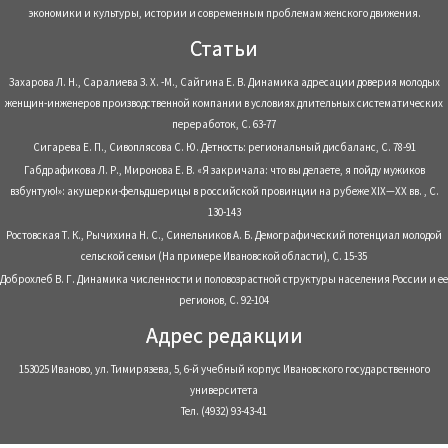
экономики и культуры, истории и современным проблемам женского движения.
Статьи
Захарова Л. Н., Саралиева З. Х. -М., Сайгина Е. В. Динамика адресации доверия молодых
женщин-инженеров производственной компании в условиях длительных систематических
переработок, С. 63-77
Сигарева Е. П., Сивоплясова С. Ю. Детность: региональный дисбаланс, С. 78-91
Габдрафикова Л. Р., Миронова Е. В. «Я закричала: что вы делаете, я пойду мужиков
взбунтую!»: акушерки-фельдшерицы в российской провинции на рубеже XIX—XX вв. , С.
130-143
Ростовская Т. К., Рычихина Н. С., Синельников А. Б. Демографический потенциал молодой
сельской семьи (На примере Ивановской области), С. 15-35
Доброхлеб В. Г. Динамика численности и половозрастной структуры населения России и ее
регионов, С. 92-104
Адрес редакции
153025 Иваново, ул. Тимирязева, 5, 6-й учебный корпус Ивановского государственного
университета
Тел. (4932) 93-43-41