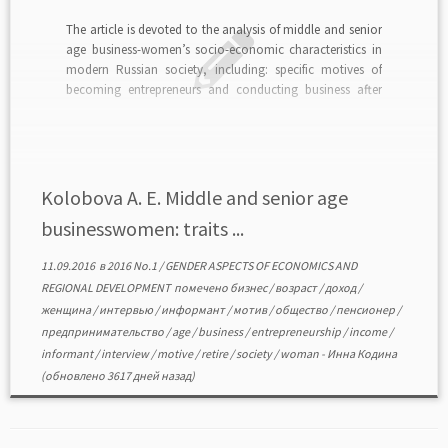
The article is devoted to the analysis of middle and senior
age business-women’s socio-economic characteristics in
modern Russian society, including: specific motives of
becoming entrepreneurs and conducting business after
getting retired, interrelations in business-sphere and so on.
This kind of research seems relevant taking into
consideration a number of factors: […]
Kolobova A. E. Middle and senior age
businesswomen: traits ...
11.09.2016
в
2016 No.1
/
GENDER ASPECTS OF ECONOMICS AND
REGIONAL DEVELOPMENT
помечено
бизнес
/
возраст
/
доход
/
женщина
/
интервью
/
информант
/
мотив
/
общество
/
пенсионер
/
предпринимательство
/
age
/
business
/
entrepreneurship
/
income
/
informant
/
interview
/
motive
/
retire
/
society
/
woman
-
Инна Кодина
(обновлено 3617 дней назад)