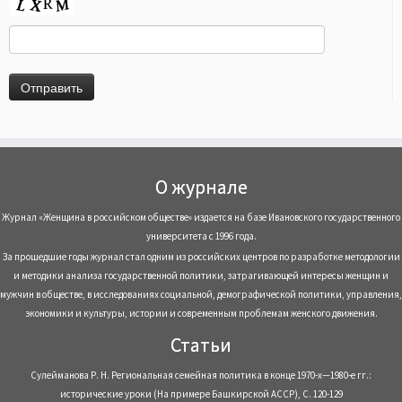
О журнале
Журнал «Женщина в российском обществе» издается на базе Ивановского государственного
университета с 1996 года.
За прошедшие годы журнал стал одним из российских центров по разработке методологии
и методики анализа государственной политики, затрагивающей интересы женщин и
мужчин в обществе, в исследованиях социальной, демографической политики, управления,
экономики и культуры, истории и современным проблемам женского движения.
Статьи
Сулейманова Р. Н. Региональная семейная политика в конце 1970-х—1980-е гг.:
исторические уроки (На примере Башкирской АССР), С. 120-129