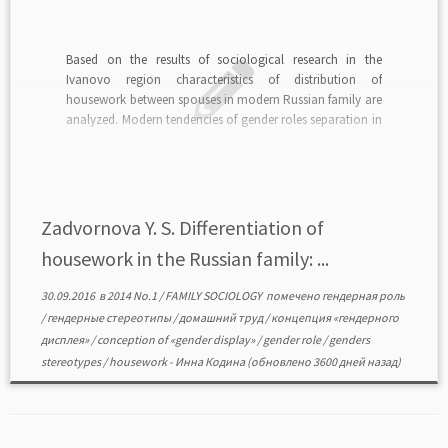
Based on the results of sociological research in the
Ivanovo region characteristics of distribution of
housework between spouses in modern Russian family are
analyzed. Modern tendencies of gender roles separation in
the housework sphere are considered. read in PDF>>>
Zadvornova Y. S. Differentiation of
housework in the Russian family: ...
30.09.2016
в
2014 No.1
/
FAMILY SOCIOLOGY
помечено
гендерная роль
/
гендерные стереотипы
/
домашний труд
/
концепция «гендерного
дисплея»
/
conception of «gender display»
/
gender role
/
genders
stereotypes
/
housework
-
Инна Кодина
(обновлено 3600 дней назад)