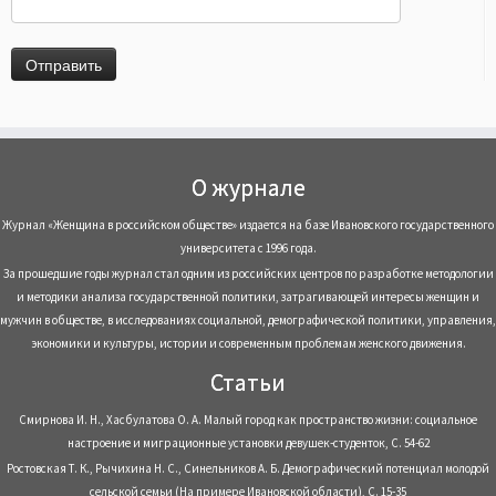
О журнале
Журнал «Женщина в российском обществе» издается на базе Ивановского государственного
университета с 1996 года.
За прошедшие годы журнал стал одним из российских центров по разработке методологии
и методики анализа государственной политики, затрагивающей интересы женщин и
мужчин в обществе, в исследованиях социальной, демографической политики, управления,
экономики и культуры, истории и современным проблемам женского движения.
Статьи
Смирнова И. Н., Хасбулатова О. А. Малый город как пространство жизни: социальное
настроение и миграционные установки девушек-студенток, С. 54-62
Ростовская Т. К., Рычихина Н. С., Синельников А. Б. Демографический потенциал молодой
сельской семьи (На примере Ивановской области), С. 15-35