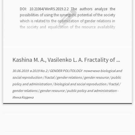
DOI: 10.21064/WinRS.2019.2.2 The authors analyze the
possibilities of using the synergistic potential of the society
which is related to the optimization of gender relations in
the society and equalization of the resource availability
for the gender groups. The notion of a gender resource is
presented as a possibility of social […]
Kashina M. A., Vasilenko L. A. Fractality of ...
30.06.2019
в
2019 No.2
/
GENDER POLITOLOGY
помечено
biological and
social reproduction
/
fractal
/
gender relations
/
gender resource
/
public
policy and administration
/
biological and social reproduction
/
fractal
/
gender relations
/
gender resource
/
public policy and administration
-
Инна Кодина