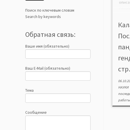
описа
соци
Поиск по ключевым словам
поте
Search by keywords
имели
Кал
раку
Обратная связь:
Пос
обсу
осно
пан
Ваше имя (обязательно)
вто
Сравн
ген
[…]
стр. 
Ваш E-Mail (обязательно)
06.10.2
НАУКИ
Тема
послед
работ
Сообщение