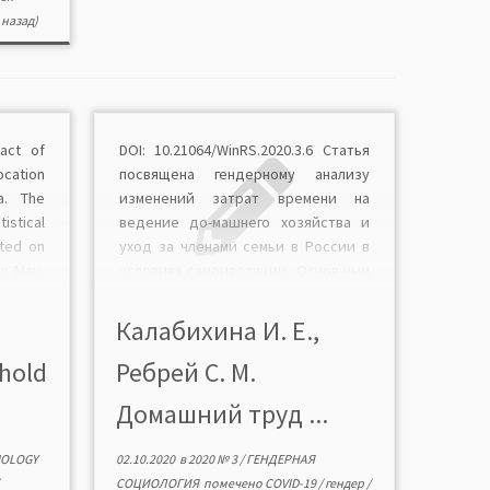
назад)
pact of
DOI: 10.21064/WinRS.2020.3.6 Статья
ocation
посвящена гендерному анализу
a. The
изменений затрат времени на
stical
ведение до-машнего хозяйства и
cted on
уход за членами семьи в России в
in May,
условиях самоизоляции. Основ-ным
ses are
методом исследования является
riod of
статистический анализ данных
Калабихина И. Е.,
]
опроса, проведенного на
hold
Ребрей С. М.
платформе «Яндекс. Взгляд» 22—23
мая 2020 г. Результаты
Домашний труд ...
исследования показывают, что
влияние самоизоляции имело ярко
IOLOGY
02.10.2020
в
2020 № 3
/
ГЕНДЕРНАЯ
выраженную гендерную […]
СОЦИОЛОГИЯ
помечено
COVID-19
/
гендер
/