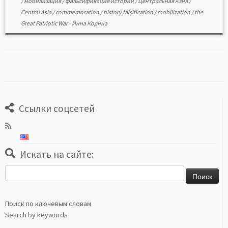
/
мобилизация
/
фальсификация истории
/
Центральная Азия
/
Central Asia
/
commemoration
/
history falsification
/
mobilization
/
the
Great Patriotic War
-
Инна Кодина
Ссылки соцсетей
Искать на сайте:
Найти:
Поиск по ключевым словам
Search by keywords