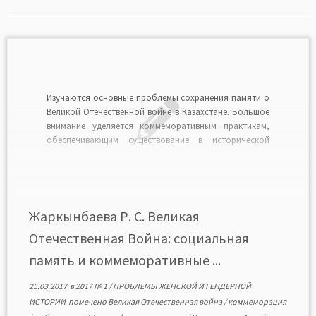
Изучаются основные проблемы сохранения памяти о
Великой Отечественной войне в Казахстане. Большое
внимание уделяется коммеморативным практикам,
обеспечивающим существование в исторической
памяти казахстанцев образа этой войны, который
является одним из ресурсов национальной
идентичности. Освещается массовое и деятельное
участие женщин Средней Азии и Казахстана в
вооруженной защите своей Родины в годы Великой
Жаркынбаева Р. С. Великая
[…]
Отечественная Война: социальная
память и коммеморативные ...
25.03.2017
в
2017 № 1
/
ПРОБЛЕМЫ ЖЕНСКОЙ И ГЕНДЕРНОЙ
ИСТОРИИ
помечено
Великая Отечественная война
/
коммеморация