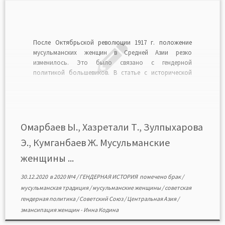
После Октябрьской революции 1917 г. положение
мусульманских женщин в Средней Азии резко
изменилось. Это было связано с гендерной
политикой большевиков. В статье с исторической
точки зрения анализируется влияние советского
режима на трансформацию образа жизни
мусульманских женщин Центральной Азии. Особое
внимание уделяется основным причинам введения
советскими официальными органами новых законов
Омарбаев Ы., Хазретали Т., Зулпыхарова
и […]
Э., Кумганбаев Ж. Мусульманские
женщины ...
30.12.2020
в
2020 №4
/
ГЕНДЕРНАЯ ИСТОРИЯ
помечено
брак
/
мусульманская традиция
/
мусульманские женщины
/
советская
гендерная политика
/
Советский Союз
/
Центральная Азия
/
эмансипация женщин
-
Инна Кодина