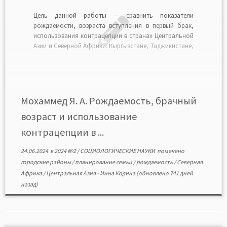
Цель данной работы — сравнить показатели
рождаемости, возраста вступления в первый брак,
использования контрацепции в странах Центральной
Азии и Северной Африки: Кыргызстане, Таджикистане,
Узбекистане и Казахстане, Египте, Алжире, Тунисе и
Марокко. Результаты исследования показали, что в
Марокко самый высокий возраст вступления в первый
брак, а в Кыргызстане — самый низкий. […]
Мохаммед Я. А. Рождаемость, брачный
возраст и использование
контрацепции в ...
24.06.2024
в
2024 №2
/
СОЦИОЛОГИЧЕСКИЕ НАУКИ
помечено
городские районы
/
планирование семьи
/
рождаемость
/
Северная
Африка
/
Центральная Азия
-
Инна Кодина
(обновлено 741 дней
назад)