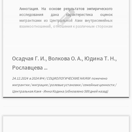
Аннотация. На основе результатов эмпирического
исследования дана характеристика оценок
мигрантками из Центральной Азии внутрисемейных
взаимоотношений, отношения к различным сторонам
семейной жизни, их особенностей у тех, кто
планирует остаться в московской агломерации /
возвратиться в страну исхода, проведено сравнение
семейных ценностей и ролевых установок мигранток
из Центральной Азии и москвичек. Обосновано, […]
Осадчая Г. И., Волкова О. А., Юдина Т. Н.,
Рославцева ...
24.12.2024
в
2024 №4
/
СОЦИОЛОГИЧЕСКИЕ НАУКИ
помечено
мигрантки
/
миграция
/
ролевые установки
/
семейные ценности
/
Центральная Азия
-
Инна Кодина
(обновлено 589 дней назад)