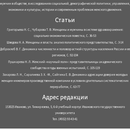
мужчин в обществе, в исследованиях социальной, демографической политики, управления,
экономики и культуры, истории и современным проблемам женского движения.
Статьи
Григорьева Н. С., Чубарова Т. В. Женщины и мужчины в системе здравоохранения:
социально-экономическая повестка, С. 36-53
Шведова Н. А. Женщины и власть: анализ политического представительства, С. 3-14
Доброхлеб В. Г. Динамика численности и половозрастной структуры населения России и ее
регионов, С. 92-104
Пушкарева Н. Л. Женский «научный полк»: представительницы академического
сообщества в годы военных испытаний, С. 105-119
Захарова Л. Н., Саралиева З. Х. -М., Сайгина Е. В. Динамика адресации доверия молодых
женщин-инженеров производственной компании в условиях длительных систематических
переработок, С. 63-77
Адрес редакции
153025 Иваново, ул. Тимирязева, 5, 6-й учебный корпус Ивановского государственного
университета
Тел. (4932) 93-43-41