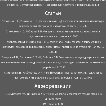
экономики и культуры, истории и современным проблемам женского движения.
Статьи
Ростовская Т. К., Рычихина Н. С., Синельников А. Б. Демографический потенциал молодой
сельской семьи (На примере Ивановской области), С. 15-35
Григорьева Н. С., Чубарова Т. В. Женщины и мужчины в системе здравоохранения:
социально-экономическая повестка, С. 36-53
Габдрафикова Л. Р., Миронова Е. В. «Я закричала: что вы делаете, я пойду мужиков
взбунтую!»: акушерки-фельдшерицы в российской провинции на рубеже XIX—XX вв. , С.
130-143
Захарова Л. Н., Саралиева З. Х. -М., Сайгина Е. В. Динамика адресации доверия молодых
женщин-инженеров производственной компании в условиях длительных систематических
переработок, С. 63-77
Смирнова И. Н., Хасбулатова О. А. Малый город как пространство жизни: социальное
настроение и миграционные установки девушек-студенток, С. 54-62
Адрес редакции
153025 Иваново, ул. Тимирязева, 5, 6-й учебный корпус Ивановского государственного
университета
Тел. (4932) 93-43-41