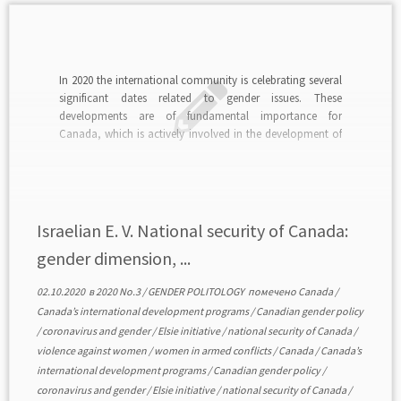
In 2020 the international community is celebrating several
significant dates related to gender issues. These
developments are of fundamental importance for
Canada, which is actively involved in the development of
gender policy at the international and domestic levels. The
article examines the initiatives of the government of
Canada to introduce […]
Israelian E. V. National security of Canada:
gender dimension, ...
02.10.2020
в
2020 No.3
/
GENDER POLITOLOGY
помечено
Canada
/
Canada’s international development programs
/
Canadian gender policy
/
coronavirus and gender
/
Elsie initiative
/
national security of Canada
/
violence against women
/
women in armed conflicts
/
Canada
/
Canada’s
international development programs
/
Canadian gender policy
/
coronavirus and gender
/
Elsie initiative
/
national security of Canada
/