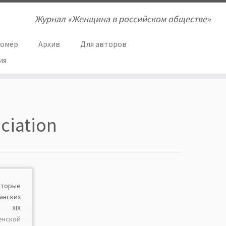
Журнал «Женщина в российском обществе»
номер
Архив
Для авторов
ия
ciation
торые
ских
м XIX
енской