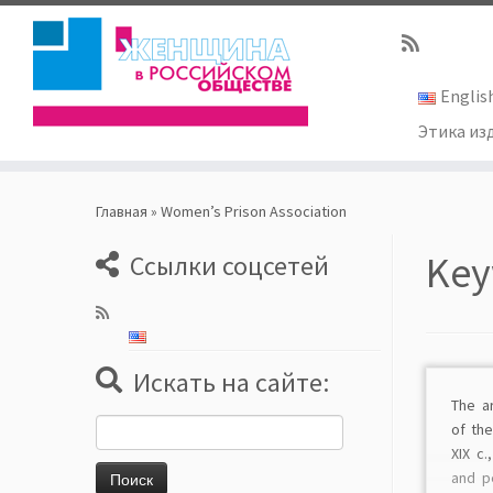
Englis
Этика из
Skip
to
Главная
»
Women’s Prison Association
content
Key
Ссылки соцсетей
Искать на сайте:
The a
Найти:
of th
XIX c
and p