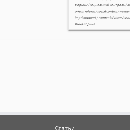
тюрьмы
/
социальный контроль
/
A
prison reform
/
social control
/
women
imprisonment
/
Women’s Prison Asso
Инна Кодина
Статьи