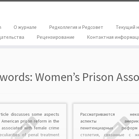
h
О журнале
Редколлегия и Редсовет
Текущий 
дательства
Рецензирование
Контактная информац
words:
Women’s Prison Asso
rticle discusses some aspects
Рассматриваются неко
e American prison reform in the
аспекты американ
., associated with female crime
пенитенциарных рефор
eculiarities of penal treatment
столетия, связанные с ж