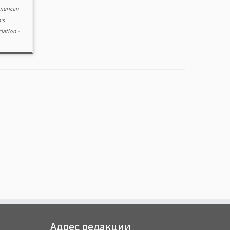
merican
’s
ciation
-
Адрес редакции