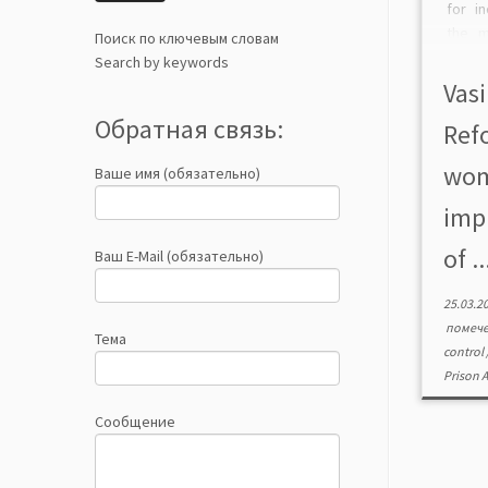
for i
the m
Поиск по ключевым словам
refo
Search by keywords
modern
Vasi
crimin
Обратная связь:
Ref
contro
wom
Ваше имя (обязательно)
imp
of ..
Ваш E-Mail (обязательно)
25.03.2
помеч
Тема
control
Prison 
Сообщение