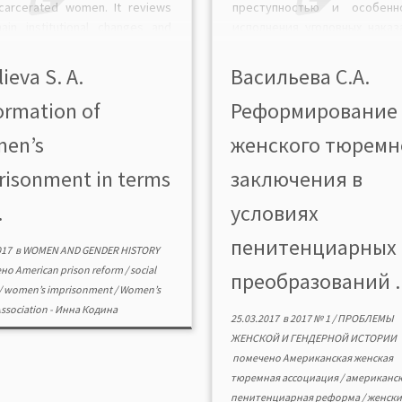
ncarcerated women. It reviews
преступностью и особенн
ain institutional changes and
исполнения уголовных наказ
rm results. The problem of
отношении женщин. Осв
 concepts in the historical and
основные институциона
lieva S. A.
Васильева С.А.
ological literature representing
преобразования и и
ormation of
Реформирование
versial views on […]
реформирования. Дан 
современных концеп
en’s
женского тюремн
отраженных в историчес
криминологической литера
risonment in terms
заключения в
представляющих дискусси
взгляды на изучаемую про
.
условиях
Автор приходит к выводу
пенитенциарных
безусловные […]
017
в
WOMEN AND GENDER HISTORY
ено
American prison reform
/
social
преобразований ..
/
women’s imprisonment
/
Women’s
Association
-
Инна Кодина
25.03.2017
в
2017 № 1
/
ПРОБЛЕМЫ
ЖЕНСКОЙ И ГЕНДЕРНОЙ ИСТОРИИ
помечено
Американская женская
тюремная ассоциация
/
американск
пенитенциарная реформа
/
женски