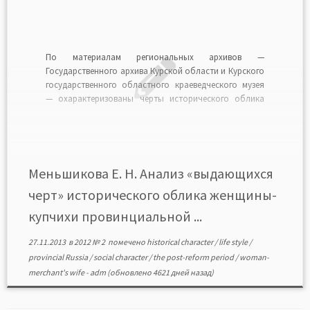
По материалам региональных архивов —
Государственного архива Курской области и Курского
государственного областного краеведческого музея
— охарактеризованы черты исторического облика
женщины-купчихи провинциальной России в 60—90-е
гг. XIX в. В качестве исследовательской модели
выступили представительницы двух поколений
купеческого семейства Гладковых (одного из
влиятельнейших в Курской губернии во второй
Меньшикова Е. Н. Анализ «выдающихся
половине XIX в.), […]
черт» исторического облика женщины-
купчихи провинциальной ...
27.11.2013
в
2012 № 2
помечено
historical character
/
life style
/
provincial Russia
/
social character
/
the post-reform period
/
woman-
merchant's wife
-
adm
(обновлено 4621 дней назад)