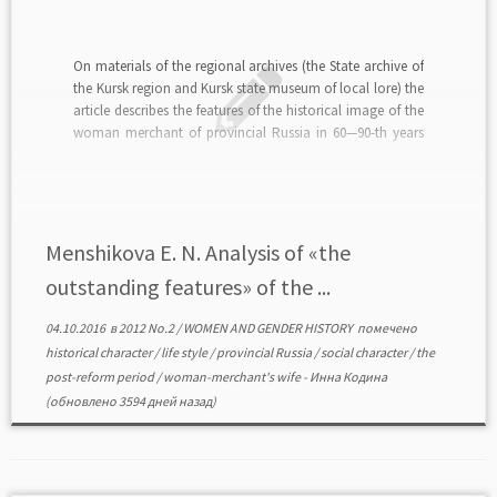
On materials of the regional archives (the State archive of
the Kursk region and Kursk state museum of local lore) the
article describes the features of the historical image of the
woman merchant of provincial Russia in 60—90-th years
of the XIX century. As the re￾search-models the
representatives of two […]
Menshikova E. N. Analysis of «the
outstanding features» of the ...
04.10.2016
в
2012 No.2
/
WOMEN AND GENDER HISTORY
помечено
historical character
/
life style
/
provincial Russia
/
social character
/
the
post-reform period
/
woman-merchant's wife
-
Инна Кодина
(обновлено 3594 дней назад)