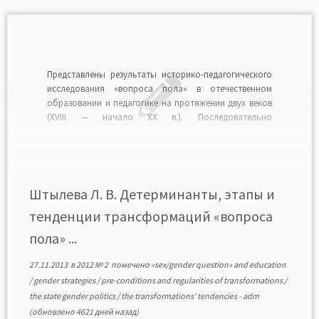
Представлены результаты историко-педагогического
исследования «вопроса пола» в отечественном
образовании и педагогике на протяжении двух веков
(XVIII — начало XX в.). Последовательно
характеризуются ключевые социокультурные
предпосылки трансформации, выделяются этапы и
периоды, подчеркиваются направления и тенденции
изменений. ШТЫЛЕВА Любовь Васильевна — кандидат
педагогических наук, доцент кафедры социальной
Штылева Л. В. Детерминанты, этапы и
педагогики, дошкольного и начального
тенденции трансформаций «вопроса
образования, […]
пола» ...
27.11.2013
в
2012 № 2
помечено
«sex/gender question» and education
/
gender strategies
/
pre-conditions and regularities of transformations
/
the state gender politics
/
the transformations’ tendencies
-
adm
(обновлено 4621 дней назад)