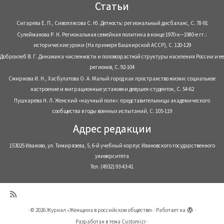
Статьи
Сигарева Е. П., Сивоплясова С. Ю. Детность: региональный дисбаланс, С. 78-91
Сулейманова Р. Н. Региональная семейная политика в конце 1970-х—1980-е гг.:
исторические уроки (На примере Башкирской АССР), С. 120-129
Доброхлеб В. Г. Динамика численности и половозрастной структуры населения России и ее
регионов, С. 92-104
Смирнова И. Н., Хасбулатова О. А. Малый город как пространство жизни: социальное
настроение и миграционные установки девушек-студенток, С. 54-62
Пушкарева Н. Л. Женский «научный полк»: представительницы академического
сообщества в годы военных испытаний, С. 105-119
Адрес редакции
153025 Иваново, ул. Тимирязева, 5, 6-й учебный корпус Ивановского государственного
университета
Тел. (4932) 93-43-41
·
© 2026
Журнал «Женщина в российском обществе»
·
Работает на
·
Разработан в
тема Customizr
·