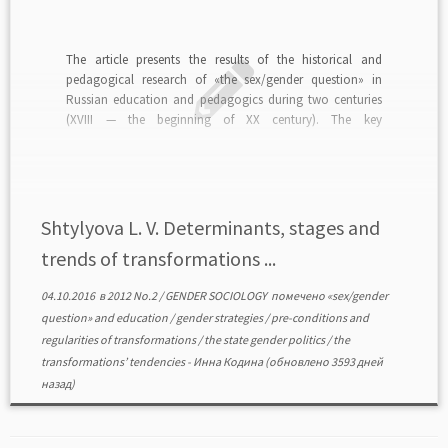
The article presents the results of the historical and
pedagogical research of «the sex/gender question» in
Russian education and pedagogics during two centuries
(XVIII — the beginning of XX century). The key
sociocultural pre-conditions of the transformation are
characterized successively; the author allots four stages
and several periods, underlines the […]
Shtylyova L. V. Determinants, stages and
trends of transformations ...
04.10.2016
в
2012 No.2
/
GENDER SOCIOLOGY
помечено
«sex/gender
question» and education
/
gender strategies
/
pre-conditions and
regularities of transformations
/
the state gender politics
/
the
transformations’ tendencies
-
Инна Кодина
(обновлено 3593 дней
назад)