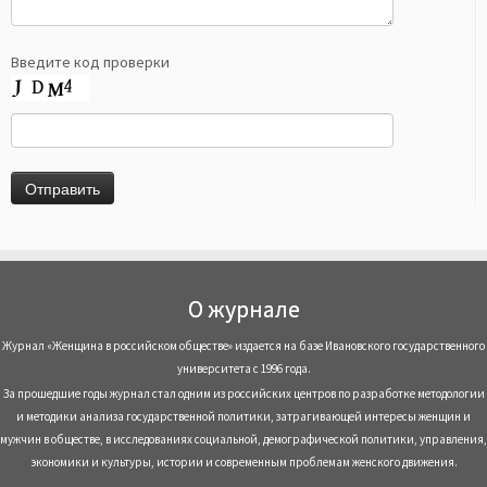
Введите код проверки
О журнале
Журнал «Женщина в российском обществе» издается на базе Ивановского государственного
университета с 1996 года.
За прошедшие годы журнал стал одним из российских центров по разработке методологии
и методики анализа государственной политики, затрагивающей интересы женщин и
мужчин в обществе, в исследованиях социальной, демографической политики, управления,
экономики и культуры, истории и современным проблемам женского движения.