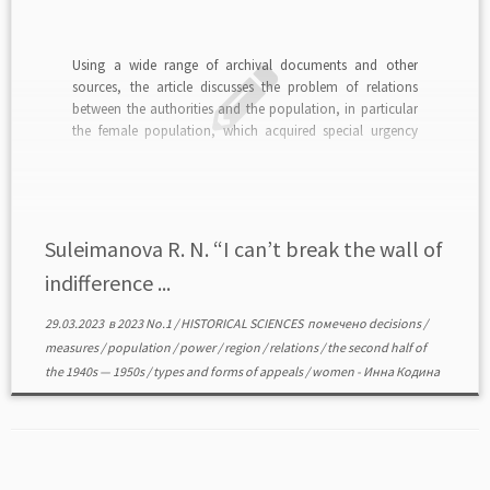
Using a wide range of archival documents and other
sources, the article discusses the problem of relations
between the authorities and the population, in particular
the female population, which acquired special urgency
and relevance in the second half of the 1940s — 1950s. The
cardinal changes taking place in the […]
Suleimanova R. N. “I can’t break the wall of
indifference ...
29.03.2023
в
2023 No.1
/
HISTORICAL SCIENCES
помечено
decisions
/
measures
/
population
/
power
/
region
/
relations
/
the second half of
the 1940s — 1950s
/
types and forms of appeals
/
women
-
Инна Кодина