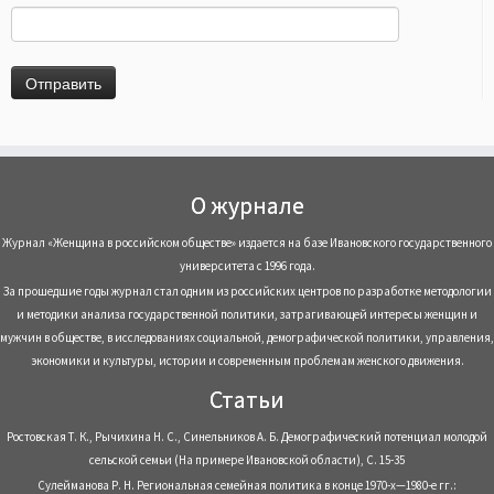
О журнале
Журнал «Женщина в российском обществе» издается на базе Ивановского государственного
университета с 1996 года.
За прошедшие годы журнал стал одним из российских центров по разработке методологии
и методики анализа государственной политики, затрагивающей интересы женщин и
мужчин в обществе, в исследованиях социальной, демографической политики, управления,
экономики и культуры, истории и современным проблемам женского движения.
Статьи
Ростовская Т. К., Рычихина Н. С., Синельников А. Б. Демографический потенциал молодой
сельской семьи (На примере Ивановской области), С. 15-35
Сулейманова Р. Н. Региональная семейная политика в конце 1970-х—1980-е гг.: