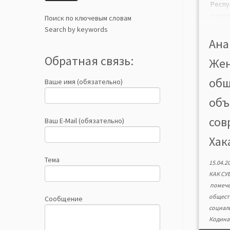
Респ
дея
Поиск по ключевым словам
реги
Search by keywords
орган
Ана
движе
Обратная связь:
Жен
за п
можн
общ
Ваше имя (обязательно)
зна
рес
объ
больш
имеют
сов
Ваш E-Mail (обязательно)
Хака
Тема
15.04.2
КАК СУ
помеч
общест
Сообщение
социал
Кодина