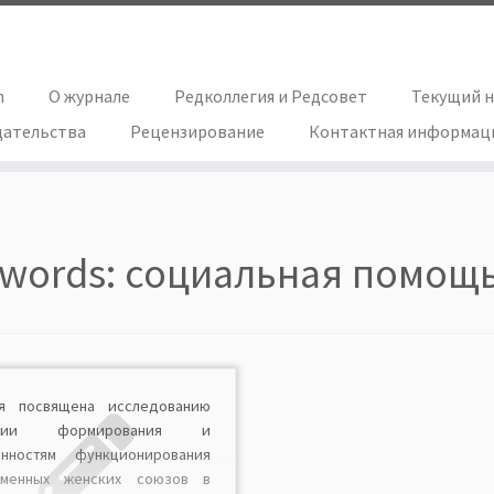
h
О журнале
Редколлегия и Редсовет
Текущий 
дательства
Рецензирование
Контактная информац
words:
социальная помощ
ья посвящена исследованию
ории формирования и
енностям функционирования
еменных женских союзов в