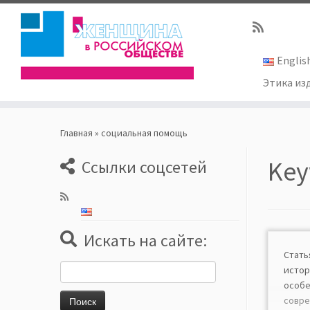
Englis
Этика из
Skip
to
Главная
»
социальная помощь
content
Key
Ссылки соцсетей
Искать на сайте:
Стат
Найти:
ист
особ
совр