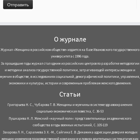
О журнале
Журнал «Женщина в российском обществе» издается на базе Ивановского государственного
университета с 1996 года.
За прошедшие годы журнал стал одним из российских центров по разработке методологии
и методики анализа государственной политики, затрагивающей интересы женщин и
мужчин в обществе, в исследованиях социальной, демографической политики, управления,
экономики и культуры, истории и современным проблемам женского движения.
Статьи
Григорьева Н. С., Чубарова Т. В. Женщины и мужчины в системе здравоохранения:
социально-экономическая повестка, С. 36-53
Пушкарева Н. Л. Женский «научный полк»: представительницы академического
сообщества в годы военных испытаний, С. 105-119
Захарова Л. Н., Саралиева З. Х. -М., Сайгина Е. В. Динамика адресации доверия молодых
женщин-инженеров производственной компании в условиях длительных систематических