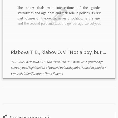
The paper deals with intersections of the gender
stereotypes and age ones and their role in politics. Its first
part focuses on theoretical issues of politicizing the age,
and the second part analyzes the gender-age stereotypes
in Russian politics. The authors point out that “gender” of
power relates to its […]
Riabova T. B., Riabov O. V. “Not a boy, but ...
30.12.2020
в
2020 No.4
/
GENDER POLITOLOGY
помечено
gender-age
stereotypes
/
legitimation of power
/
political symbol
/
Russian politics
/
symbolic infantilization
-
Инна Кодина
Ссылки соцсетей