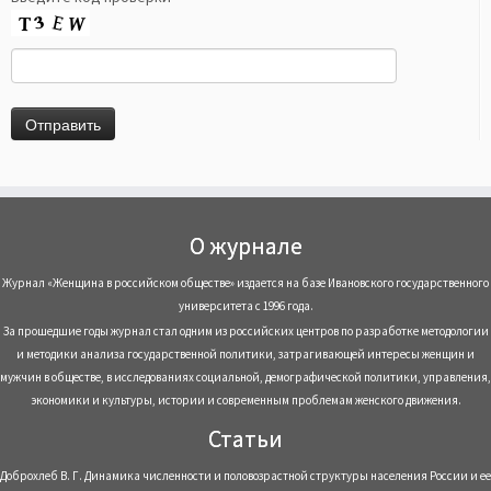
О журнале
Журнал «Женщина в российском обществе» издается на базе Ивановского государственного
университета с 1996 года.
За прошедшие годы журнал стал одним из российских центров по разработке методологии
и методики анализа государственной политики, затрагивающей интересы женщин и
мужчин в обществе, в исследованиях социальной, демографической политики, управления,
экономики и культуры, истории и современным проблемам женского движения.
Статьи
Доброхлеб В. Г. Динамика численности и половозрастной структуры населения России и ее