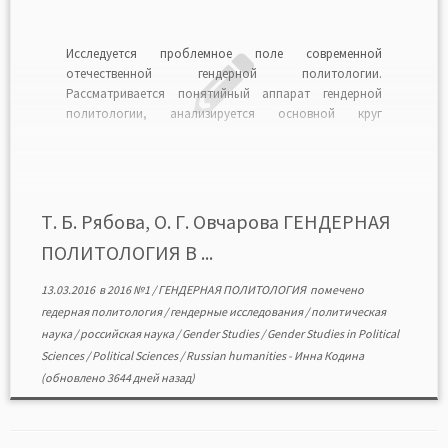
Исследуется проблемное поле современной
отечественной гендерной политологии.
Рассматривается понятийный аппарат гендерной
политологии, анализируется основной круг
вопросов, на которых фокусируется внимание
российских ученых, и дается оценка достижений и
перспектив данной субисциплины в России. К
основному кругу исследуемых проблем авторы
относят гендерную специфику политического
Т. Б. Рябова, О. Г. Овчарова ГЕНДЕРНАЯ
участия в России и за рубе-жом, гендерные
ПОЛИТОЛОГИЯ В ...
особенности […]
13.03.2016
в
2016 №1
/
ГЕНДЕРНАЯ ПОЛИТОЛОГИЯ
помечено
гедерная политология
/
гендерные исследования
/
политическая
наука
/
российская наука
/
Gender Studies
/
Gender Studies in Political
Sciences
/
Political Sciences
/
Russian humanities
-
Инна Кодина
(обновлено 3644 дней назад)