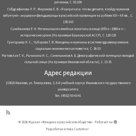
регионов, С. 92-104
Габдрафикова Л. Р., Миронова Е. В. «Я закричала: что вы делаете, я пойду мужиков
взбунтую!»: акушерки-фельдшерицы в российской провинции на рубеже XIX—XX вв. , С.
130-143
Сулейманова Р. Н. Региональная семейная политика в конце 1970-х—1980-е гг.:
исторические уроки (На примере Башкирской АССР), С. 120-129
Григорьева Н. С., Чубарова Т. В. Женщины и мужчины в системе здравоохранения:
социально-экономическая повестка, С. 36-53
Ростовская Т. К., Рычихина Н. С., Синельников А. Б. Демографический потенциал молодой
сельской семьи (На примере Ивановской области), С. 15-35
Адрес редакции
153025 Иваново, ул. Тимирязева, 5, 6-й учебный корпус Ивановского государственного
университета
Тел. (4932) 93-43-41
·
© 2026
Журнал «Женщина в российском обществе»
·
Работает на
·
Разработан в
тема Customizr
·