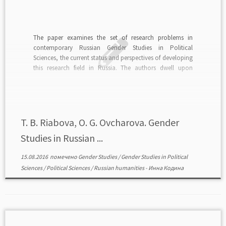
The paper examines the set of research problems in
contemporary Russian Gender Studies in Political
Sciences, the current status and perspectives of developing
this research field in Russia. The authors dwell upon
gender methodology in Political Sciences and an-alyze
main Russian scholars’ research areas in the field: gender
in political […]
T. B. Riabova, O. G. Ovcharova. Gender
Studies in Russian ...
15.08.2016
помечено
Gender Studies
/
Gender Studies in Political
Sciences
/
Political Sciences
/
Russian humanities
-
Инна Кодина