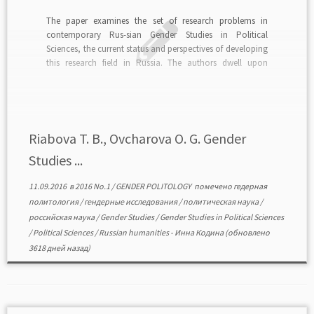
The paper examines the set of research problems in
contemporary Rus-sian Gender Studies in Political
Sciences, the current status and perspectives of developing
this research field in Russia. The authors dwell upon
gender methodology in Political Sciences and an-alyze
main Russian scholars’ research areas in the field: gender
in political […]
Riabova T. B., Ovcharova O. G. Gender
Studies ...
11.09.2016
в
2016 No.1
/
GENDER POLITOLOGY
помечено
гедерная
политология
/
гендерные исследования
/
политическая наука
/
российская наука
/
Gender Studies
/
Gender Studies in Political Sciences
/
Political Sciences
/
Russian humanities
-
Инна Кодина
(обновлено
3618 дней назад)