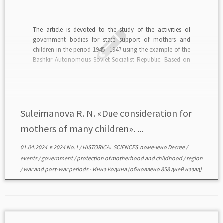
The article is devoted to the study of the activities of
government bodies for state support of mothers and
children in the period 1945—1947 using the example of the
Bashkir Autonomous Soviet Socialist Republic. Based on
archival documents and published sources, the activities
of the leadership of the republic and […]
Suleimanova R. N. «Due consideration for
mothers of many children». ...
01.04.2024
в
2024 No.1
/
HISTORICAL SCIENCES
помечено
Decree
/
events
/
government
/
protection of motherhood and childhood
/
region
/
war and post-war periods
-
Инна Кодина
(обновлено 858 дней назад)