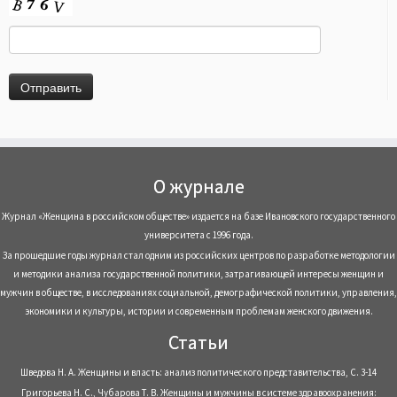
О журнале
Журнал «Женщина в российском обществе» издается на базе Ивановского государственного
университета с 1996 года.
За прошедшие годы журнал стал одним из российских центров по разработке методологии
и методики анализа государственной политики, затрагивающей интересы женщин и
мужчин в обществе, в исследованиях социальной, демографической политики, управления,
экономики и культуры, истории и современным проблемам женского движения.
Статьи
Шведова Н. А. Женщины и власть: анализ политического представительства, С. 3-14
Григорьева Н. С., Чубарова Т. В. Женщины и мужчины в системе здравоохранения: