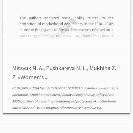
The authors analyzed social policy related to the
protection of motherhood and infancy in the 1918—1920s
in one of the regions of Russia. The research is based on a
wide range of archival materials. It was found that, despite
the conceptual and theoretical progressiveness, social
policy in the first years […]
Mitsyuk N. A., Pushkareva N. L., Mukhina Z.
Z. «Women‘s ...
01.04.2024
в
2024 No.1
/
HISTORICAL SCIENCES
помечено
―women‘s
liberation‖
/
child homelessness
/
family history
/
family policy of the
1920s
/
history of parenting
/
orphanages
/
protection of motherhood
and childhood
-
Инна Кодина
(обновлено 858 дней назад)