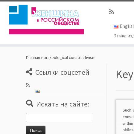
Englis
Этика из
Skip
to
Главная
»
praxeological constructivism
content
Key
Ссылки соцсетей
Искать на сайте:
Such 
Найти:
consc
withi
philos