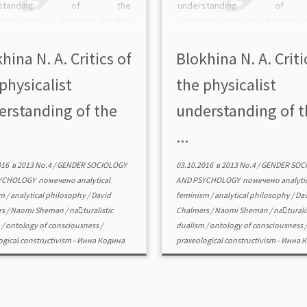
erstanding of the
understanding of
ious￾ness. D. Chalmers dividing
conscious￾ness. D. Chalmers d
consciousness into the
the consciousness int
menal and the psychological
phenomenal and the psychol
hina N. A. Critics of
Blokhina N. A. Criti
ts to justify the irreducibility of
attempts to justify the irreducib
physicalist
the physicalist
henomenal to the psychological
the phenomenal to the psycho
ain) processes. N. Sheman, […]
(or brain) processes. N. Sheman
erstanding of the
understanding of t
...
016
в
2013 No.4
/
GENDER SOCIOLOGY
03.10.2016
в
2013 No.4
/
GENDER SOC
YCHOLOGY
помечено
analytical
AND PSYCHOLOGY
помечено
analyti
sm
/
analytical philosophy
/
David
feminism
/
analytical philosophy
/
Dav
rs
/
Naomi Sheman
/
na￾turalistic
Chalmers
/
Naomi Sheman
/
na￾turalis
m
/
ontology of consciousness
/
dualism
/
ontology of consciousness
/
ogical constructivism
-
Инна Кодина
praxeological constructivism
-
Инна К