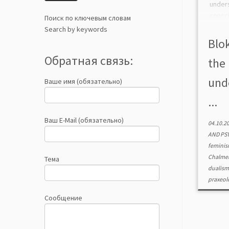
und
consc
Поиск по ключевым словам
the 
Search by keywords
pheno
Blok
attemp
Обратная связь:
the 
the p
(or br
und
Ваше имя (обязательно)
...
Ваш E-Mail (обязательно)
04.10.2
AND PS
femini
Chalme
Тема
dualis
praxeol
Сообщение