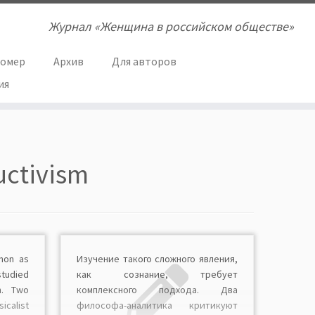
Журнал «Женщина в российском обществе»
номер
Архив
Для авторов
ия
uctivism
non as
Изучение такого сложного явления,
tudied
как сознание, требует
h. Two
комплексного подхода. Два
icalist
философа-аналитика критикуют