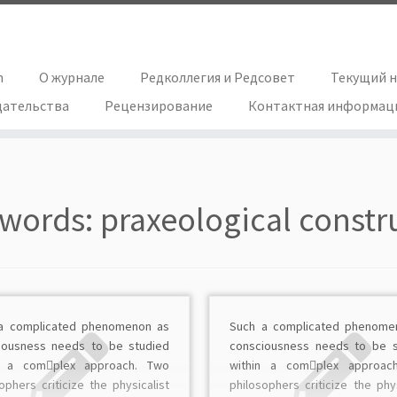
h
О журнале
Редколлегия и Редсовет
Текущий 
дательства
Рецензирование
Контактная информац
words:
praxeological constr
a complicated phenomenon as
Such a complicated phenome
iousness needs to be studied
consciousness needs to be s
n a com￾plex approach. Two
within a com￾plex approac
ophers criticize the physicalist
philosophers criticize the phys