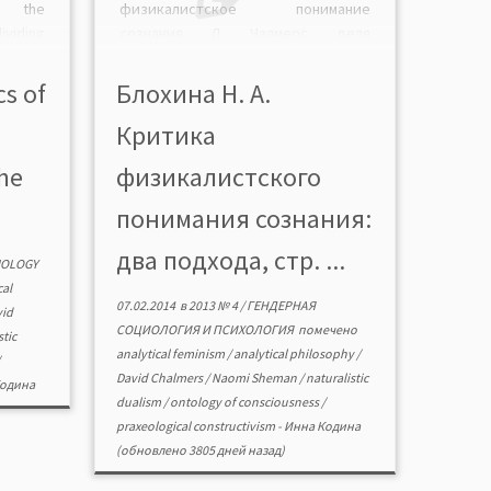
 the
физикалистское понимание
ividing
сознания. Д. Чалмерс, деля
o the
сознание на феноменальное и
ogical
психологическое, стремится
cs of
Блохина Н. А.
ility of
обосновать несводимость
Критика
logical
феноменального к
, […]
физиологическим процессам мозга.
he
физикалистского
Н. Шеман, представительница
аналитического феминизма, также
понимания сознания:
уверена, что не сами физические
процессы детерминируют
два подхода, стр. ...
IOLOGY
содержание нашего сознания, а те
cal
смыслы, которые в […]
07.02.2014
в
2013 № 4
/
ГЕНДЕРНАЯ
id
СОЦИОЛОГИЯ И ПСИХОЛОГИЯ
помечено
tic
analytical feminism
/
analytical philosophy
/
David Chalmers
/
Naomi Sheman
/
naturalistic
одина
dualism
/
ontology of consciousness
/
praxeological constructivism
-
Инна Кодина
(обновлено 3805 дней назад)