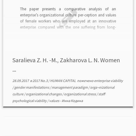
The paper presents a comparative analysis of an
enterprise’s organizational culture per-ception and values
of female workers who are employed at an innovative
enterprise compared with the one suffering from long-
time modernization problems in terms of its organ-
izational development. The paper looks into the key
features typical of Russia’s transitive […]
Saralieva Z. H. -M., Zakharova L. N. Women
...
28.09.2017
в
2017 No.3
/
HUMAN CAPITAL
помечено
enterprise viability
/
gender manifestations
/
management paradigm
/
orga¬nizational
culture
/
organizational changes
/
organizational stress
/
staff
psychological viability
/
values
-
Инна Кодина