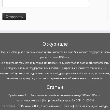
О журнале
Журнал «Женщина в российском обществе» издается на базе Ивановского государственного
университета с 1996 года.
За прошедшие годы журнал стал одним из российских центров по разработке методологии
и методики анализа государственной политики, затрагивающей интересы женщин и
мужчин в обществе, в исследованиях социальной, демографической политики, управления,
экономики и культуры, истории и современным проблемам женского движения.
Статьи
Сулейманова Р. Н. Региональная семейная политика в конце 1970-х—1980-е гг.:
исторические уроки (На примере Башкирской АССР), С. 120-129
Ростовская Т. К., Рычихина Н. С., Синельников А. Б. Демографический потенциал молодой