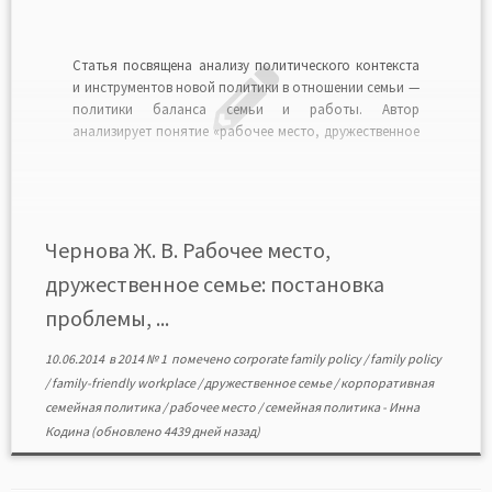
Статья посвящена анализу политического контекста
и инструментов новой политики в отношении семьи —
политики баланса семьи и работы. Автор
анализирует понятие «рабочее место, дружественное
семье», фокусируя внимание на преимуществах
специальных мер поддержки, адресованных
работодателем работникам с семейными
обязанностями. Делается сравнение актуальной
повестки дня в отношении семьи современных
Чернова Ж. В. Рабочее место,
государств всеобщего благосостояния […]
дружественное семье: постановка
проблемы, ...
10.06.2014
в
2014 № 1
помечено
corporate family policy
/
family policy
/
family-friendly workplace
/
дружественное семье
/
корпоративная
семейная политика
/
рабочее место
/
семейная политика
-
Инна
Кодина
(обновлено 4439 дней назад)