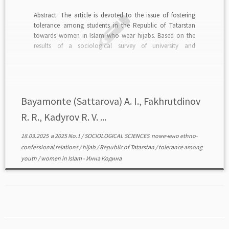
Abstract. The article is devoted to the issue of fostering
tolerance among students in the Republic of Tatarstan
towards women in Islam who wear hijabs. Based on the
results of a sociological survey of university and
vocational college students in 2013, 2018 and 2024, the
authors concluded that there is […]
Bayamonte (Sattarova) A. I., Fakhrutdinov
R. R., Kadyrov R. V. ...
18.03.2025
в
2025 No.1
/
SOCIOLOGICAL SCIENCES
помечено
ethno-
confessional relations
/
hijab
/
Republic of Tatarstan
/
tolerance among
youth
/
women in Islam
-
Инна Кодина