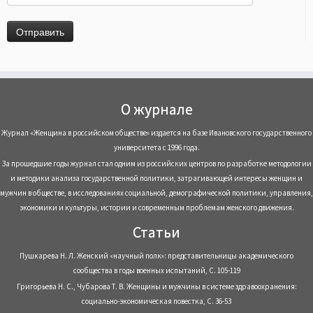
О журнале
Журнал «Женщина в российском обществе» издается на базе Ивановского государственного
университета с 1996 года.
За прошедшие годы журнал стал одним из российских центров по разработке методологии
и методики анализа государственной политики, затрагивающей интересы женщин и
мужчин в обществе, в исследованиях социальной, демографической политики, управления,
экономики и культуры, истории и современным проблемам женского движения.
Статьи
Пушкарева Н. Л. Женский «научный полк»: представительницы академического
сообщества в годы военных испытаний, С. 105-119
Григорьева Н. С., Чубарова Т. В. Женщины и мужчины в системе здравоохранения:
социально-экономическая повестка, С. 36-53