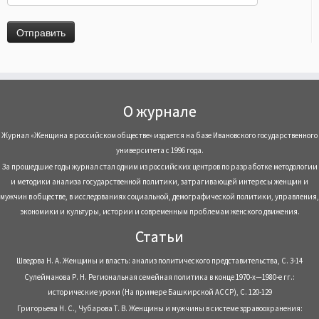
О журнале
Журнал «Женщина в российском обществе» издается на базе Ивановского государственного
университета с 1996 года.
За прошедшие годы журнал стал одним из российских центров по разработке методологии
и методики анализа государственной политики, затрагивающей интересы женщин и
мужчин в обществе, в исследованиях социальной, демографической политики, управления,
экономики и культуры, истории и современным проблемам женского движения.
Статьи
Шведова Н. А. Женщины и власть: анализ политического представительства, С. 3-14
Сулейманова Р. Н. Региональная семейная политика в конце 1970-х—1980-е гг.:
исторические уроки (На примере Башкирской АССР), С. 120-129
Григорьева Н. С., Чубарова Т. В. Женщины и мужчины в системе здравоохранения: