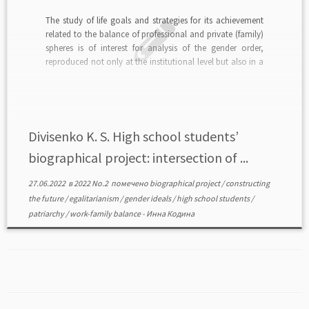
The study of life goals and strategies for its achievement
related to the balance of professional and private (family)
spheres is of interest for analysis of the gender order,
reproduced not only at the institutional level but also in a
personal biographical project. Referring to the example of
the life […]
Divisenko K. S. High school students’
biographical project: intersection of ...
27.06.2022
в
2022 No.2
помечено
biographical project
/
constructing
the future
/
egalitarianism
/
gender ideals
/
high school students
/
patriarchy
/
work-family balance
-
Инна Кодина