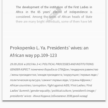
The development of the institution of the First Ladies in
Africa in the 65 years’ period of independence is
considered. Among the wives of African heads of State
there are many bright individuals, some of them have left
a noticeable mark in the history of the continent, not only
as […]
Prokopenko L. Ya. Presidents’ wives: an
African way pp.109-123
29.09.2016
в
2015 No.3-4
/
POLITICAL PROCESSES AND INSTITUTIONS:
GENDER ASPECT
помечено
борьба со СПИДом
/
гендерное равенство
/
жены президентов
/
имидж президента
/
коррупция
/
первые леди
/
политическая культура
/
саммит первых леди
/
страны Африки
/
African countries
/
corruption
/
fight against AIDS
/
First Ladies
/
First
Ladies’ Summit
/
gender equality
/
political culture
/
president’s image
/
presidents’ wives
-
Инна Кодина
(обновлено 3598 дней назад)