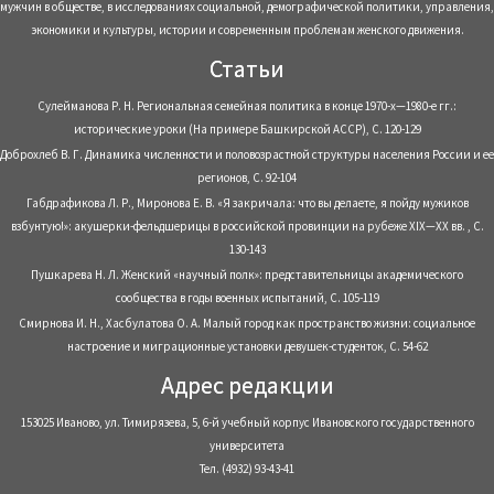
мужчин в обществе, в исследованиях социальной, демографической политики, управления,
экономики и культуры, истории и современным проблемам женского движения.
Статьи
Сулейманова Р. Н. Региональная семейная политика в конце 1970-х—1980-е гг.:
исторические уроки (На примере Башкирской АССР), С. 120-129
Доброхлеб В. Г. Динамика численности и половозрастной структуры населения России и ее
регионов, С. 92-104
Габдрафикова Л. Р., Миронова Е. В. «Я закричала: что вы делаете, я пойду мужиков
взбунтую!»: акушерки-фельдшерицы в российской провинции на рубеже XIX—XX вв. , С.
130-143
Пушкарева Н. Л. Женский «научный полк»: представительницы академического
сообщества в годы военных испытаний, С. 105-119
Смирнова И. Н., Хасбулатова О. А. Малый город как пространство жизни: социальное
настроение и миграционные установки девушек-студенток, С. 54-62
Адрес редакции
153025 Иваново, ул. Тимирязева, 5, 6-й учебный корпус Ивановского государственного
университета
Тел. (4932) 93-43-41