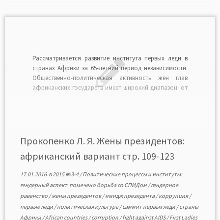
Рассматривается развитие института первых леди в
странах Африки за 65-летний период независимости.
Общественно-политическая активность жен глав
африканских государств имеет широкий диапазон: от
пассивного пребывания в тени супруга до
превращения в фактического соуправителя
государства. В условиях политической
либерализации, начавшейся в 1990-х гг., их роль
значительно возросла. В рамках региональных
Прокопенко Л. Я. Жены президентов:
организаций первые […]
африканский вариант стр. 109-123
17.01.2016
в
2015 №3-4
/
Политические процессы и институты:
гендерный аспект
помечено
борьба со СПИДом
/
гендерное
равенство
/
жены президентов
/
имидж президента
/
коррупция
/
первые леди
/
политическая культура
/
саммит первых леди
/
страны
Африки
/
African countries
/
corruption
/
fight against AIDS
/
First Ladies