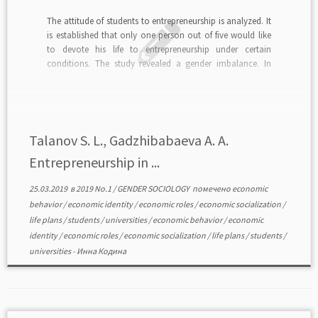
The attitude of students to entrepreneurship is analyzed. It
is established that only one person out of five would like
to devote his life to entrepreneurship under certain
conditions. The study revealed a gender imbalance. In
particular, a significant part of female students re-fers to
entrepreneurship positively. Such an attitude […]
Talanov S. L., Gadzhibabaeva A. А.
Entrepreneurship in ...
25.03.2019
в
2019 No.1
/
GENDER SOCIOLOGY
помечено
economic
behavior
/
economic identity
/
economic roles
/
economic socialization
/
life plans
/
students
/
universities
/
economic behavior
/
economic
identity
/
economic roles
/
economic socialization
/
life plans
/
students
/
universities
-
Инна Кодина