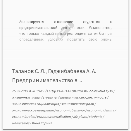
Анализируется отношение студентов к
предпринимательской деятельности. Установлено,
что только каждый пятый респондент хотел бы при
определенных условиях посвятить свою жизнь
предпринимательству. В результате исследования
выявлен гендерный дисбаланс. Значительная часть
девушек к бизнесменам относятся позитивно. Они
допускают, что лица, занимающиеся
предпринимательской деятельностью, нарушают
Таланов С. Л., Гаджибабаева А. А.
закон, но считают это вынужденной реакцией людей
Предпринимательство в ...
на […]
25.03.2019
в
2019 № 1
/
ГЕНДЕРНАЯ СОЦИОЛОГИЯ
помечено
вузы
/
жизненные планы
/
студенты
/
экономическая идентичность
/
экономическая социализация
/
экономические роли
/
экономическое поведение
/
economic behavior
/
economic identity
/
economic roles
/
economic socialization
/
life plans
/
students
/
universities
-
Инна Кодина