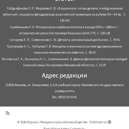
Габдрафикова Л. Р., Миронова Е. В. «Я закричала: что вы делаете, я пойду мужиков
взбунтую!»: акушерки-фельдшерицы в российской провинции на рубеже XIX—XX вв. , С.
130-143
Сулейманова Р. Н. Региональная семейная политика в конце 1970-х—1980-е гг.:
исторические уроки (На примере Башкирской АССР), С. 120-129
Сигарева Е. П., Сивоплясова С. Ю. Детность: региональный дисбаланс, С. 78-91
Григорьева Н. С., Чубарова Т. В. Женщины и мужчины в системе здравоохранения:
социально-экономическая повестка, С. 36-53
Ростовская Т. К., Рычихина Н. С., Синельников А. Б. Демографический потенциал молодой
сельской семьи (На примере Ивановской области), С. 15-35
Адрес редакции
153025 Иваново, ул. Тимирязева, 5, 6-й учебный корпус Ивановского государственного
университета
Тел. (4932) 93-43-41
·
© 2026
Журнал «Женщина в российском обществе»
·
Работает на
·
Разработан в
тема Customizr
·