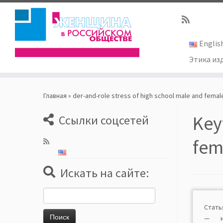
Englis
Этика из
Skip
to
Главная
»
der-and-role stress of high school male and femal
content
Key
Ссылки соцсетей
fem
Искать на сайте:
Найти:
Стать
— из