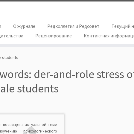
h
О журнале
Редколлегия и Редсовет
Текущий 
дательства
Рецензирование
Контактная информац
e students
words:
der-and-role stress 
ale students
я посвящена актуальной теме
учению психологического