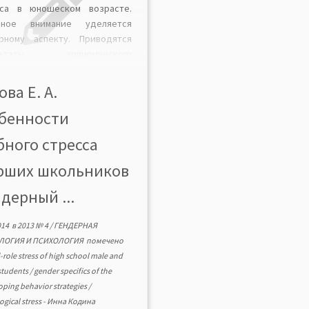
сса в юношеском возрасте.
вное внимание уделяется
ерному аспекту. Приводятся
ультаты эмпирического
едования учебного стресса
рших школьников.
ова Е. А.
лизируются различия в
бенности
явлении и переживании
ологического стресса у
бного стресса
й и девушек.
рших школьников
ндерный ...
014
в
2013 № 4
/
ГЕНДЕРНАЯ
ЛОГИЯ И ПСИХОЛОГИЯ
помечено
role stress of high school male and
students
/
gender specifics of the
coping behavior strategies
/
ogical stress
-
Инна Кодина