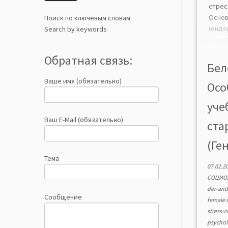
стре
Осно
Поиск по ключевым словам
генд
Search by keywords
рез
иссл
Обратная связь:
ста
Бел
Ана
Ваше имя (обязательно)
Осо
про
псих
уче
юноше
Ваш E-Mail (обязательно)
ста
(Ге
Тема
07.02.2
СОЦИО
der-and-
Сообщение
female 
stress-
psychol