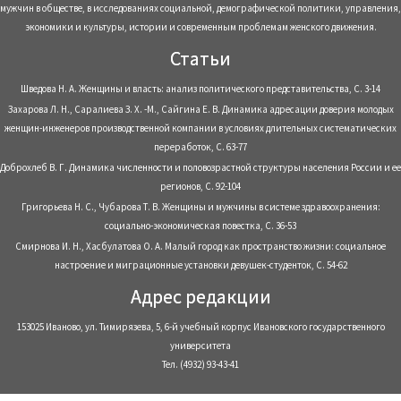
мужчин в обществе, в исследованиях социальной, демографической политики, управления,
экономики и культуры, истории и современным проблемам женского движения.
Статьи
Шведова Н. А. Женщины и власть: анализ политического представительства, С. 3-14
Захарова Л. Н., Саралиева З. Х. -М., Сайгина Е. В. Динамика адресации доверия молодых
женщин-инженеров производственной компании в условиях длительных систематических
переработок, С. 63-77
Доброхлеб В. Г. Динамика численности и половозрастной структуры населения России и ее
регионов, С. 92-104
Григорьева Н. С., Чубарова Т. В. Женщины и мужчины в системе здравоохранения:
социально-экономическая повестка, С. 36-53
Смирнова И. Н., Хасбулатова О. А. Малый город как пространство жизни: социальное
настроение и миграционные установки девушек-студенток, С. 54-62
Адрес редакции
153025 Иваново, ул. Тимирязева, 5, 6-й учебный корпус Ивановского государственного
университета
Тел. (4932) 93-43-41