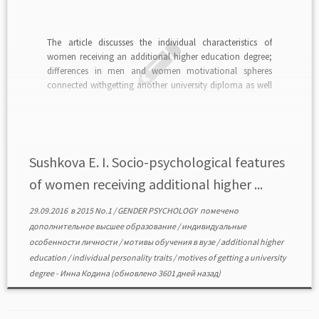
The article discusses the individual characteristics of
women receiving an additional higher education degree;
differences in men and women motivational spheres
connected withgetting another university diploma as well
as peculiarities of women getting the only university
degree.read in PDF>>>
Sushkova E. I. Socio-psychological features
of women receiving additional higher ...
29.09.2016
в
2015 No.1
/
GENDER PSYCHOLOGY
помечено
дополнительное высшее образование
/
индивидуальные
особенности личности
/
мотивы обучения в вузе
/
additional higher
education
/
individual personality traits
/
motives of getting a university
degree
-
Инна Кодина
(обновлено 3601 дней назад)