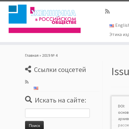
Englis
Этика из
Skip
to
Главная
»
2019 № 4
content
Iss
Ссылки соцсетей
Искать на сайте:
DOI: 
Найти:
основ
арх
рас