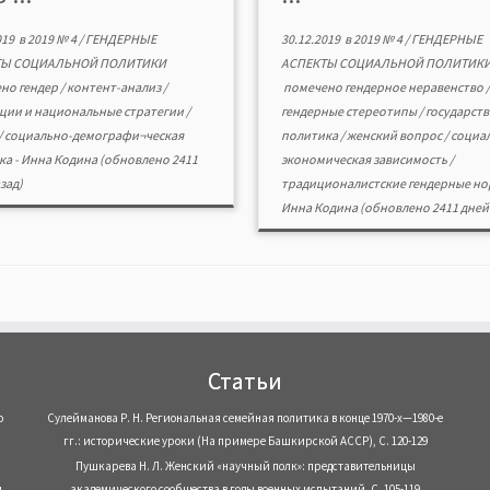
019
в
2019 № 4
/
ГЕНДЕРНЫЕ
30.12.2019
в
2019 № 4
/
ГЕНДЕРНЫЕ
ТЫ СОЦИАЛЬНОЙ ПОЛИТИКИ
АСПЕКТЫ СОЦИАЛЬНОЙ ПОЛИТИК
ено
гендер
/
контент-анализ
/
помечено
гендерное неравенство
/
ции и национальные стратегии
/
гендерные стереотипы
/
государст
/
социально-демографи¬ческая
политика
/
женский вопрос
/
социа
ка
-
Инна Кодина
(обновлено 2411
экономическая зависимость
/
зад)
традиционалистские гендерные н
Инна Кодина
(обновлено 2411 дней 
Статьи
о
Сулейманова Р. Н. Региональная семейная политика в конце 1970-х—1980-е
гг.: исторические уроки (На примере Башкирской АССР), С. 120-129
Пушкарева Н. Л. Женский «научный полк»: представительницы
,
академического сообщества в годы военных испытаний, С. 105-119