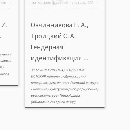
ения —
материале русской культуры XVI —
щин.
начала XVIII в. Основной целью
амки
работы является анализ и описание
0 гг.
различий в представлении о
 И.
Овчинникова Е. А.,
снове
половозрастных характеристиках, а
.
Троицкий С. А.
еских
также анализ процесса
А. А.
становления женского дискурса как
Гендерная
 (1960
самостоятельного. По мнению
щина
авторов, идентификация мужчины
вушки
/
идентификация ...
 и […]
и женщины с точки зрения […]
авовая
аз
/
30.12.2019
в
2019 № 4
/
ГЕНДЕРНАЯ
одина
ИСТОРИЯ
помечено
«Домострой»
/
гендерная идентичность
/
женский дискурс.
/
женщина
/
культурный дискурс
/
мужчина
/
русская культура
-
Инна Кодина
(обновлено 2411 дней назад)