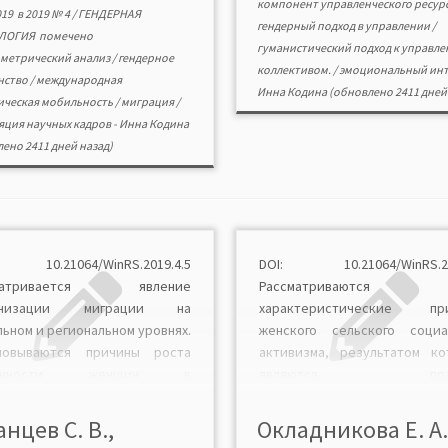
компонент управленческого ресур
руководителя, которые поз
019
в
2019 № 4
/
ГЕНДЕРНАЯ
гендерный подход в управлении
/
прогнозировать вли
ЛОГИЯ
помечено
гуманистический подход к управл
принимаемых решений […]
метрический анализ
/
гендерное
коллективом.
/
эмоциональный инт
нство
/
международная
Инна Кодина
(обновлено 2411 дней 
ическая мобильность
/
миграция
/
яция научных кадров
-
Инна Кодина
ено 2411 дней назад)
 10.21064/WinRS.2019.4.5
DOI: 10.21064/WinRS.201
сматривается явление
Рассматриваются
инизации миграции на
характеристические при
льном и региональном уровнях.
женского сельского социа
новываются причины роста
активизма, результатом ко
ленности женщин в
являются прак
ационных потоках и доли
предпринимательства. В
щихся-мигранток в различных
эпохи, ознаменовавшиеся 
анцев С. В.,
Окладникова Е. А.
ионах мира. Выявлены
политического курса стр