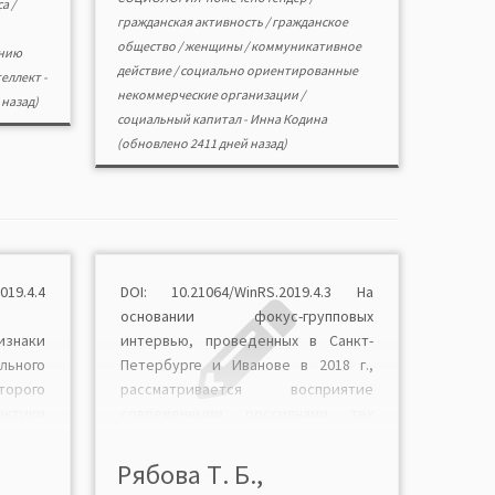
са
/
воляют
гражданская активность
/
гражданское
яние
общество
/
женщины
/
коммуникативное
ению
действие
/
социально ориентированные
еллект
-
некоммерческие организации
/
назад)
социальный капитал
-
Инна Кодина
(обновлено 2411 дней назад)
9.4.4
DOI: 10.21064/WinRS.2019.4.3 На
основании фокус-групповых
знаки
интервью, проведенных в Санкт-
льного
Петербурге и Иванове в 2018 г.,
торого
рассматривается восприятие
тики
современными россиянами тех
ызовы
образов американской военной
сменой
маскулинности, которые были
Рябова Т. Б.,
аны в
созданы в кинематографе СССР и