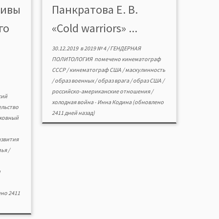
тивы
Панкратова Е. В.
дали
США периода холодной войны.
йно-
Cначала анализировались
го
«Cold warriors» ...
льским
представления россиян о
только
кинематографических образах
30.12.2019
в
2019 № 4
/
ГЕНДЕРНАЯ
ации
американских военных, затем они
ПОЛИТОЛОГИЯ
помечено
кинематограф
но и в
сравнивались с оценками этих
СССР
/
кинематограф США
/
маскулинность
вания
образов […]
/
образ военных
/
образ врага
/
образ США
/
жизни
российско-американские отношения
/
кий
холодная война
-
Инна Кодина
(обновлено
льство
2411 дней назад)
уховный
азвития
мья
/
и
но 2411