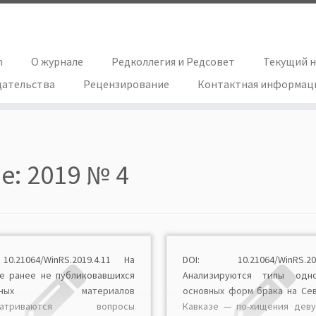
h
О журнале
Редколлегия и Редсовет
Текущий 
дательства
Рецензирование
Контактная информац
ue:
2019 № 4
10.21064/WinRS.2019.4.11 На
DOI: 10.21064/WinRS.201
е ранее не публиковавшихся
Анализируются типы одн
ивных материалов
основных форм брака на Се
сматриваются вопросы
Кавказе — по-хищения дев