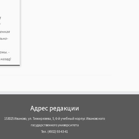
И
венная
льно-
ормы.
-
назад)
Адрес редакции
153025 Иваново, ул. Тимирязева, 5, 6-й учебный корпус Ивановского
государственного университета
Тел. (4932) 93-43-41