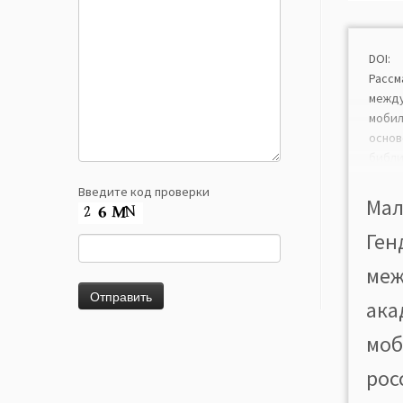
DOI:
Рассм
межд
мобил
ос
биб
систе
Введите код проверки
2017
Мал
росси
Ген
меж
научн
меж
данны
соот
ака
ср
иссл
моб
рубеж
рос