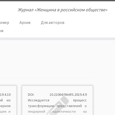
Журнал «Женщина в российском обществе»
номер
Архив
Для авторов
ия
9.4.10
DOI: 10.21064/WinRS.2019.4.9
ой из
Исследуется процесс
верном
трансформации представлений о
ушек и
гендерной идентичности на