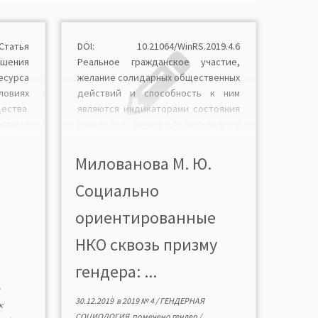
 Статья
DOI: 10.21064/WinRS.2019.4.6
шения
Реальное гражданское участие,
сурса
желание солидарных общественных
овиях
действий и способность к ним
ества.
являются индикаторами состояния
стные
гендера в целом. Анализируется
льного
гражданская активность женщин —
влении
лидеров социально
Милованова М. Ю.
ориентированных НКО, их от-
Социально
тивом.
ношение к приоритетным
общественным задачам и главным
ориентированные
рения
социальным ресурсам СОНКО. В
ного
контексте статьи принципиальным
НКО сквозь призму
ления
является то, что некоммерческий
дерная
сектор феминизирован,
гендера: ...
ается
репрезентируется […]
торов
30.12.2019
в
2019 № 4
/
ГЕНДЕРНАЯ
к
ности
СОЦИОЛОГИЯ
помечено
гендер
/