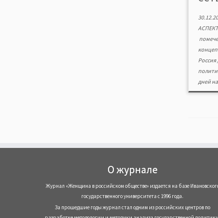
30.12.2
АСПЕК
помеч
концеп
Россия
полити
дней на
О журнале
Журнал «Женщина в российском обществе» издается на базе Ивановског
государственного университета с 1996 года.
За прошедшие годы журнал стал одним из российских центров по
разработке методологии и методики анализа государственной политики