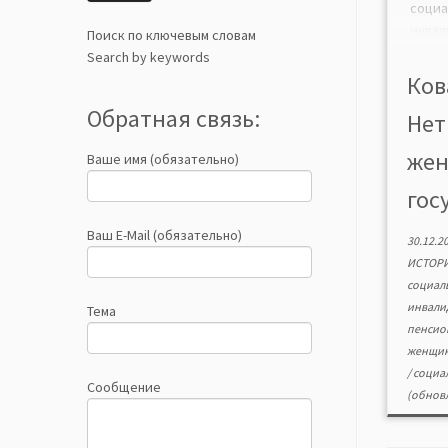
соци
инвал
Поиск по ключевым словам
возра
Search by keywords
кото
Ков
стат
Обратная связь:
Нет
насел
напра
жен
Ваше имя (обязательно)
Сов
отно
гос
женщи
соци
Ваш E-Mail (обязательно)
30.12.2
трудо
ИСТОР
социал
инвали
Тема
пенсио
женщи
/
социа
Сообщение
(обновл