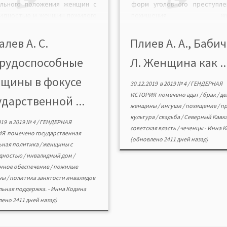
ального положения женщин с
форм уголовного преступл
идностью и женщин пожилого
похищения жен
ста в Сибири в 1920—1930-х гг.,
Хронологические р
рые были объединены общим
исследования — 1870—197
алев А. С.
Плиев А. А., Бабич
усом нетрудоспособного
Работа проведена на о
рудоспособные
Л. Женщина как ..
ения. Анализируются главные
полевых этнографич
вления социальной политики
материалов, собранных 
щины в фокусе
етского государства в
Плиевым в Чечне и Ингушетии
30.12.2019
в
2019 № 4
/
ГЕНДЕРНАЯ
шении нетрудоспособных
—1970-е гг.). Жен
ИСТОРИЯ
помечено
адат
/
брак
/
де
ударственной ...
н: пенсионное обеспечение,
рассматривается как субъект
женщины
/
ингуши
/
похищение
/
пр
альная поддержка, помощь в
культура
/
свадьба
/
Северный Кавк
019
в
2019 № 4
/
ГЕНДЕРНАЯ
устройстве, […]
советская власть
/
чеченцы
-
Инна К
ИЯ
помечено
государственная
(обновлено 2411 дней назад)
ьная политика
/
женщины с
дностью
/
инвалидный дом
/
нное обеспечение
/
пожилые
ны
/
политика занятости инвалидов
льная поддержка.
-
Инна Кодина
ено 2411 дней назад)