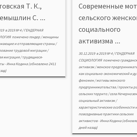
товская Т. К.,
Современные мо
енности трудовой миграции
конце 1990-х гг., 
щин в евразийском
мотивационный иде
емышлин С. ...
сельского женско
ранстве, в том числе в России
психологический импульс се
анах Центральной Азии. Дана
социальным активисткам не 
социального
019
в
2019 № 4
/
ГЕНДЕРНАЯ
ктеристика ситуации с
в области организ
ЛОГИЯ
помечено
гендер
/
женщины
вой миграцией женщин […]
производственных практик, 
активизма ...
мающие и отправляющие страны
/
сфере совершенство
рование трудовой миграции
/
духовной и культурной 
30.12.2019
в
2019 № 4
/
ГЕНДЕРНАЯ
ая миграция
/
трудящиеся-
умирающих сел […]
СОЦИОЛОГИЯ
помечено
гражданс
нты
-
Инна Кодина
(обновлено 2411
активизм
/
женское предпринимате
зад)
как социально-экономический и д
феномен
/
мотивы женского
предпринимательства
/
проекты р
сельских террито
/
села Нечернозе
социальный активизм
/
характеристические особенности 
повседневные практики сельских
активистов
-
Инна Кодина
(обновле
дней назад)