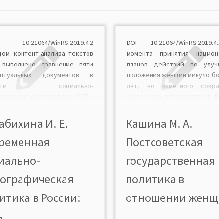
 10.21064/WinRS.2019.4.2
DOI 10.21064/WinRS.2019
ом контент-анализа текстов
момента принятия национ
 выполнено сравнение пяти
планов действий по улуч
ептуальных документов в
положения женщин минуло бо
ласти социально-
лет, но заметного сокра
графической политики 2007—
гендерного неравенства в Р
гг. К результатам анализа, в
не произошло. Ан
ости, относится отсутствие
государственных програ
абихина И. Е.
Кашина М. А.
мственности концептуальных
целевых документов показ
ременная
Постсоветская
одов в разных документах,
что задача усиления по
 подхода, слабая связь целей
женщин как политических а
иально-
государственная
дикаторов успеха разных
(проведение политики расш
цепций и стратегий. С
властных возможностей же
ографическая
политика в
ением гендерного равенства
women’s empowerment) в них 
 первых документах […]
итика в России:
отношении женщ
 ...
...