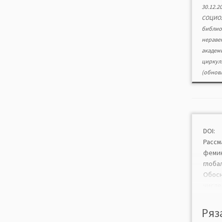
30.12.2
СОЦИО
библио
нераве
академ
циркул
(обновл
DOI:
Рас
фем
глоба
Обос
чис
мигр
трудя
Ряз
рег