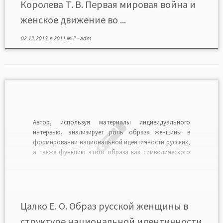
Королева Т. В. Первая мировая война и
женское движение во ...
02.12.2013
в
2011 № 2
-
adm
Автор, используя материалы индивидуального
интервью, анализирует роль образа женщины в
формировании национальной идентичности русских,
а также функцию этого образа как символического
пограничника между русскими и другими
национальностями. Читать в формате PDF>>
Цалко Е. О. Образ русской женщины в
структуре национальной идентичности