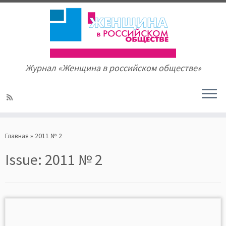
Журнал «Женщина в российском обществе»
Skip
to
Главная
»
2011 № 2
content
Issue:
2011 № 2