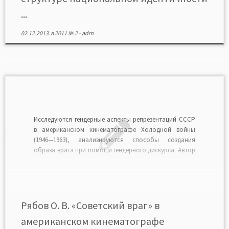
...
02.12.2013
в
2011 № 2
-
adm
Исследуются гендерные аспекты репрезентаций СССР
в американском кинематографе Холодной войны
(1946—1963), анализируются способы создания
образа врага при помощи гендерного дискурса. Автор
показывает, что образы советских и американских
мужественности, женственности, семьи, любви
выступали в качестве оружия идеологической
конфронтации с СССР, а также представляли собой
часть дискурса «мистики женственности»,
Рябов О. В. «Советский враг» в
направленного на установление […]
американском кинематографе