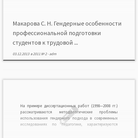
особенностей. Читать в формате PDF>>
Макарова С. Н. Гендерные особенности
профессиональной подготовки
студентов к трудовой ...
03.12.2013
в
2011 № 2
-
adm
На примере диссертационных работ (1998—2008 гг.)
рассматриваются методологические проблемы
использования гендерного подхода в современных
исследованиях по педагогике, характеризуются
различия между квалифицированным и
квазигендерным подходами. Читать в формате PDF>>