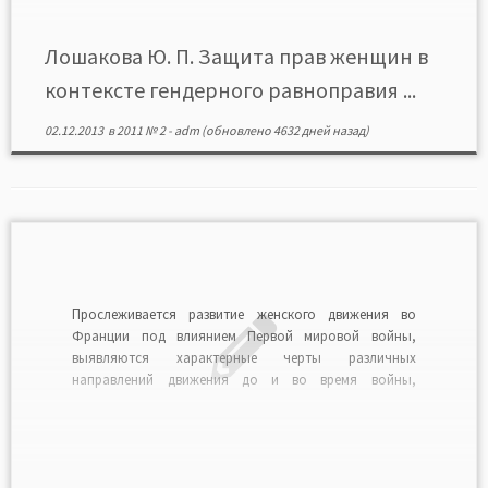
Лошакова Ю. П. Защита прав женщин в
контексте гендерного равноправия ...
02.12.2013
в
2011 № 2
-
adm
(обновлено 4632 дней назад)
Прослеживается развитие женского движения во
Франции под влиянием Первой мировой войны,
выявляются характерные черты различных
направлений движения до и во время войны,
трансформация их целей и задач, оценивается
результативность движения в целом. Читать в
формате PDF>>