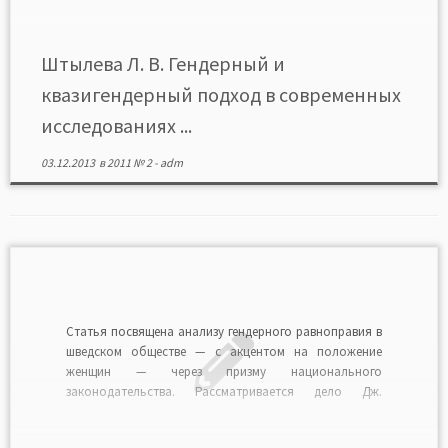
Штылева Л. В. Гендерный и
квазигендерный подход в современных
исследованиях ...
03.12.2013
в
2011 № 2
-
adm
Статья посвящена анализу гендерного равноправия в
шведском обществе — с акцентом на положение
женщин — через призму национального
законодательства. Рассматривается дело Дж.
Ассанджа как злоупотребление шведским
либерализмом. Читать в формате PDF>>