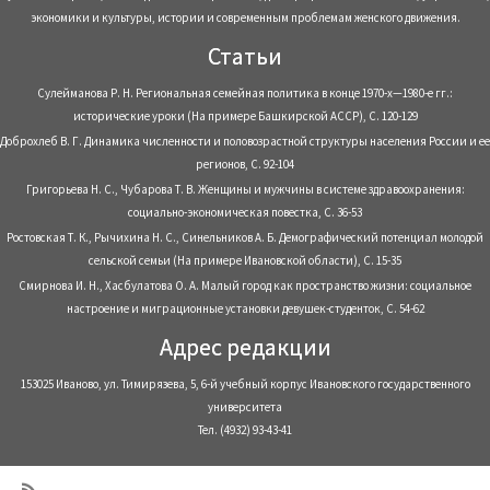
экономики и культуры, истории и современным проблемам женского движения.
Статьи
Сулейманова Р. Н. Региональная семейная политика в конце 1970-х—1980-е гг.:
исторические уроки (На примере Башкирской АССР), С. 120-129
Доброхлеб В. Г. Динамика численности и половозрастной структуры населения России и ее
регионов, С. 92-104
Григорьева Н. С., Чубарова Т. В. Женщины и мужчины в системе здравоохранения:
социально-экономическая повестка, С. 36-53
Ростовская Т. К., Рычихина Н. С., Синельников А. Б. Демографический потенциал молодой
сельской семьи (На примере Ивановской области), С. 15-35
Смирнова И. Н., Хасбулатова О. А. Малый город как пространство жизни: социальное
настроение и миграционные установки девушек-студенток, С. 54-62
Адрес редакции
153025 Иваново, ул. Тимирязева, 5, 6-й учебный корпус Ивановского государственного
университета
Тел. (4932) 93-43-41