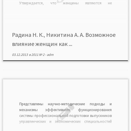
Утверждается, что женщины являются не
источниками гендерных преобразований общества, а
социальными акторами, которые стремятся к
«полезному использованию» общественных
преобразований из-за экономической и
политической депривации их прежней социальной
Радина Н. К., Никитина А. А. Возможное
позиции.
влияние женщин как ...
03.12.2013
в
2011 № 2
-
adm
Представлены научно-методические подходы и
механизмы эффективного функционирования
системы профессиональной подготовки выпускников
управленческих и экономических специальностей
высших учебных заведений с учетом гендерных