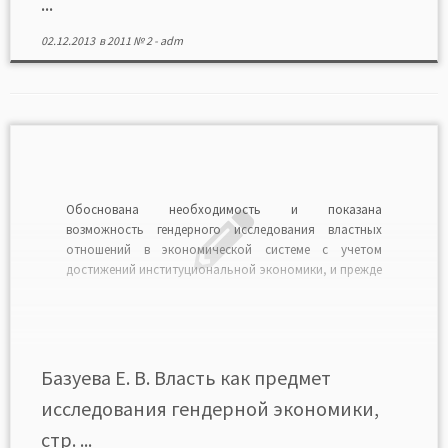
...
02.12.2013
в
2011 № 2
-
adm
Обоснована необходимость и показана
возможность гендерного исследования властных
отношений в экономической системе с учетом
достижений институциональной экономики, и прежде
всего такого ее направления, как экономика власти. С
этой целью использован инструментарий
поведенческой модели теории власти В. Демен¬тьева.
На этой методологической основе были определены
основные причины возникновения гендерной власти
Базуева Е. В. Власть как предмет
из взаимодействия […]
исследования гендерной экономики,
стр. ...