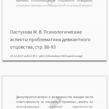
причины отклоняющегося отцовского поведения,
отражены взгляды исследователей на данный вопрос.
Представлена разработанная автором модель
развития отцовства (норма и девиация). Читать в
формате PDF>>
Пастухова М. В. Психологические
аспекты проблематики девиантного
отцовства, стр. 88-93
03.12.2013
в
2011 № 2
-
adm
(обновлено 4631 дней назад)
Дискутируется вопрос о возможностях женщин нести
ответственность за «гендерные перемены», влиять на
трансформации мужской идентичности.