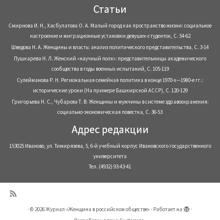
Статьи
Смирнова И. Н., Хасбулатова О. А. Малый город как пространство жизни: социальное
настроение и миграционные установки девушек-студенток, С. 54-62
Шведова Н. А. Женщины и власть: анализ политического представительства, С. 3-14
Пушкарева Н. Л. Женский «научный полк»: представительницы академического
сообщества в годы военных испытаний, С. 105-119
Сулейманова Р. Н. Региональная семейная политика в конце 1970-х—1980-е гг.:
исторические уроки (На примере Башкирской АССР), С. 120-129
Григорьева Н. С., Чубарова Т. В. Женщины и мужчины в системе здравоохранения:
социально-экономическая повестка, С. 36-53
Адрес редакции
153025 Иваново, ул. Тимирязева, 5, 6-й учебный корпус Ивановского государственного
университета
Тел. (4932) 93-43-41
·
© 2026
Журнал «Женщина в российском обществе»
·
Работает на
·