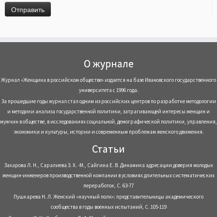
О журнале
Журнал «Женщина в российском обществе» издается на базе Ивановского государственного
университета с 1996 года.
За прошедшие годы журнал стал одним из российских центров по разработке методологии
и методики анализа государственной политики, затрагивающей интересы женщин и
мужчин в обществе, в исследованиях социальной, демографической политики, управления,
экономики и культуры, истории и современным проблемам женского движения.
Статьи
Захарова Л. Н., Саралиева З. Х. -М., Сайгина Е. В. Динамика адресации доверия молодых
женщин-инженеров производственной компании в условиях длительных систематических
переработок, С. 63-77
Пушкарева Н. Л. Женский «научный полк»: представительницы академического
сообщества в годы военных испытаний, С. 105-119