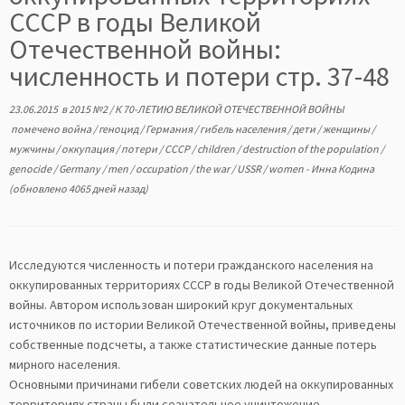
СССР в годы Великой
Отечественной войны:
численность и потери стр. 37-48
23.06.2015
в
2015 №2
/
К 70-ЛЕТИЮ ВЕЛИКОЙ ОТЕЧЕСТВЕННОЙ ВОЙНЫ
помечено
война
/
геноцид
/
Германия
/
гибель населения
/
дети
/
женщины
/
мужчины
/
оккупация
/
потери
/
СССР
/
children
/
destruction of the population
/
genocide
/
Germany
/
men
/
occupation
/
the war
/
USSR
/
women
-
Инна Кодина
(обновлено 4065 дней назад)
Исследуются численность и потери гражданского населения на
оккупированных территориях СССР в годы Великой Отечественной
войны. Автором использован широкий круг документальных
источников по истории Великой Отечественной войны, приведены
собственные подсчеты, а также статистические данные потерь
мирного населения.
Основными причинами гибели советских людей на оккупированных
территориях страны были сознательное уничтожение