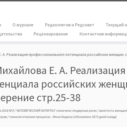
h
О журнале
Редколлегия и Редсовет
Текущий 
дательства
Рецензирование
Контактная информац
Е. А. Реализация профессионального потенциала российских женщин: 
ихайлова Е. А. Реализаци
енциала российских женщ
ерение стр.25-38
в
2016 №3
/
ЧЕЛОВЕЧЕСКИЙ КАПИТАЛ
помечено
гендерные роли
/
занятость женщи
 прав
/
технологические процессы
-
Инна Кодина
(обновлено 3571 дней назад)