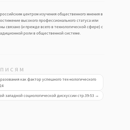
российским центром изучения общественного мнения в
 достижение высокого профессионального статуса или
ы связано (и прежде всего в технологической сфере) с
адиционной роли в общественной системе.
аписям
бразования как фактор успешного тех-нологического
24
ной западной социологической дискуссии стр.39-53
→