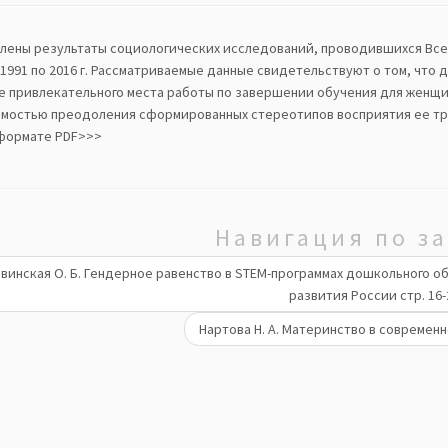
лены результаты социологических исследований, проводившихся Все
 1991 по 2016 г. Рассматриваемые данные свидетельствуют о том, что
е привлекательного места работы по завершении обучения для женщин
мостью преодоления сформированных стереотипов восприятия ее тр
 формате PDF>>>
Навигация по з
винская О. Б. Гендерное равенство в STEM-программах дошкольного о
развития России cтр. 16-
Нартова Н. А. Материнство в современ