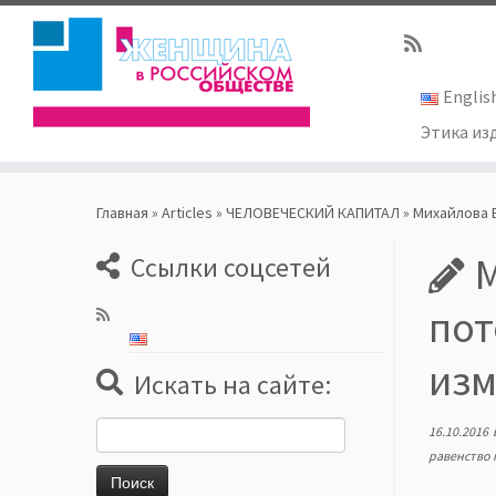
Englis
Этика из
Skip
to
Главная
»
Articles
»
ЧЕЛОВЕЧЕСКИЙ КАПИТАЛ
»
Михайлова 
content
М
Ссылки соцсетей
пот
изм
Искать на сайте:
Найти:
16.10.2016
равенство