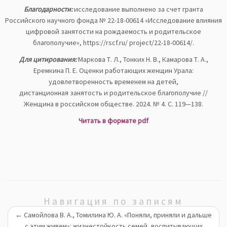
Благодарности:
исследование выполнено за счет гранта
Российского научного фонда № 22-18-00614 «Исследование влияния
цифровой занятости на рождаемость и родительское
благополучие», https://rscf.ru/ project/22-18-00614/.
Для цитирования:
Маркова Т. Л., Тонких Н. В., Камарова Т. А.,
Еремкина П. Е. Оценки работающих женщин Урала:
удовлетворенность временем на детей,
дистанционная занятость и родительское благополучие //
Женщина в российском обществе. 2024. № 4. С. 119—138.
Читать в формате pdf
Навигация по записям
←
Самойлова В. А., Томилина Ю. А. «Поняли, приняли и дальше
с этим живем»: жизнестойкость семей, воспитывающих