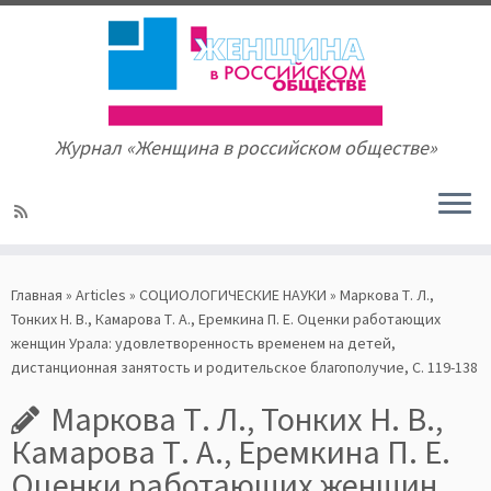
Журнал «Женщина в российском обществе»
Skip
to
Главная
»
Articles
»
СОЦИОЛОГИЧЕСКИЕ НАУКИ
»
Маркова Т. Л.,
content
Тонких Н. В., Камарова Т. А., Еремкина П. Е. Оценки работающих
женщин Урала: удовлетворенность временем на детей,
дистанционная занятость и родительское благополучие, С. 119-138
Маркова Т. Л., Тонких Н. В.,
Камарова Т. А., Еремкина П. Е.
Оценки работающих женщин