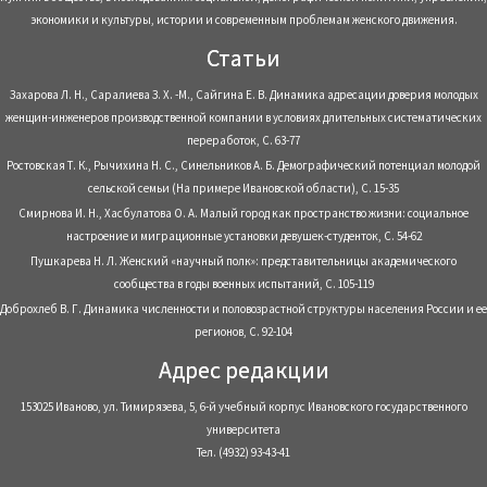
экономики и культуры, истории и современным проблемам женского движения.
Статьи
Захарова Л. Н., Саралиева З. Х. -М., Сайгина Е. В. Динамика адресации доверия молодых
женщин-инженеров производственной компании в условиях длительных систематических
переработок, С. 63-77
Ростовская Т. К., Рычихина Н. С., Синельников А. Б. Демографический потенциал молодой
сельской семьи (На примере Ивановской области), С. 15-35
Смирнова И. Н., Хасбулатова О. А. Малый город как пространство жизни: социальное
настроение и миграционные установки девушек-студенток, С. 54-62
Пушкарева Н. Л. Женский «научный полк»: представительницы академического
сообщества в годы военных испытаний, С. 105-119
Доброхлеб В. Г. Динамика численности и половозрастной структуры населения России и ее
регионов, С. 92-104
Адрес редакции
153025 Иваново, ул. Тимирязева, 5, 6-й учебный корпус Ивановского государственного
университета
Тел. (4932) 93-43-41