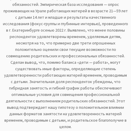
обязанностей. Эмпирическая база исследования — опрос
проживающих на Урале работающих матерей в возрасте 21—59 лет
с детьми 14 лет и младше и результаты качественного
исследования (фокус-группы и глубинные интервью), проведенного
в г. Екатеринбурге осенью 2022 г. Выявлено, что менее половины
респонденток удовлетворены временем, уделяемым детям,
несмотря на то, что примерно две трети опрошенных
положительно оценили свои текущие возможности по
совмещению родительских и профессиональных обязанностей.
Сделан вывод, что, помимо баланса «дети — работа», могут
существовать иные факторы, определяющие степень
удовлетворенности работающих матерей временем, проводимым
с детьми. Значительная доля респонденток убеждены, что
гибридная занятость и гибкий график работы обеспечивают
оптимальные условия для совмещения профессиональной
деятельности с выполнением родительских обязанностей. Этот
вывод подтверждает нашу гипотезу о положительном влиянии
данных форматов занятости на удовлетворенность матерей
временем, проводимым с детьми, и родительское благополучие в
целом.