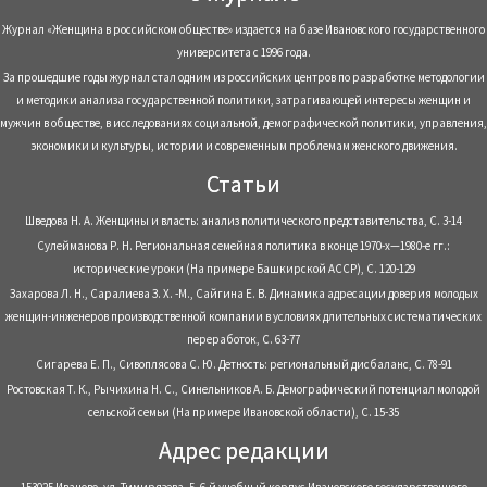
Журнал «Женщина в российском обществе» издается на базе Ивановского государственного
университета с 1996 года.
За прошедшие годы журнал стал одним из российских центров по разработке методологии
и методики анализа государственной политики, затрагивающей интересы женщин и
мужчин в обществе, в исследованиях социальной, демографической политики, управления,
экономики и культуры, истории и современным проблемам женского движения.
Статьи
Шведова Н. А. Женщины и власть: анализ политического представительства, С. 3-14
Сулейманова Р. Н. Региональная семейная политика в конце 1970-х—1980-е гг.:
исторические уроки (На примере Башкирской АССР), С. 120-129
Захарова Л. Н., Саралиева З. Х. -М., Сайгина Е. В. Динамика адресации доверия молодых
женщин-инженеров производственной компании в условиях длительных систематических
переработок, С. 63-77
Сигарева Е. П., Сивоплясова С. Ю. Детность: региональный дисбаланс, С. 78-91
Ростовская Т. К., Рычихина Н. С., Синельников А. Б. Демографический потенциал молодой
сельской семьи (На примере Ивановской области), С. 15-35
Адрес редакции