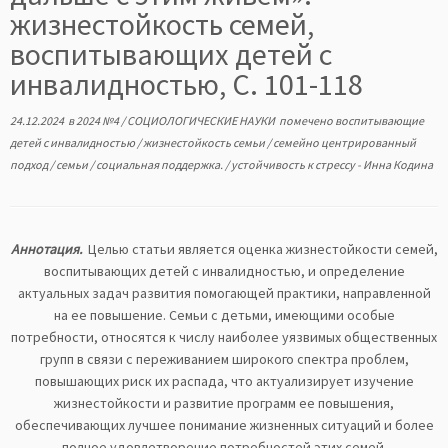
жизнестойкость семей,
воспитывающих детей с
инвалидностью, С. 101-118
24.12.2024
в
2024 №4
/
СОЦИОЛОГИЧЕСКИЕ НАУКИ
помечено
воспитывающие
детей с инвалидностью
/
жизнестойкость семьи
/
семейно центрированный
подход
/
семьи
/
социальная поддержка.
/
устойчивость к стрессу
-
Инна Кодина
Аннотация.
Целью статьи является оценка жизнестойкости семей,
воспитывающих детей с инвалидностью, и определение
актуальных задач развития помогающей практики, направленной
на ее повышение. Семьи с детьми, имеющими особые
потребности, относятся к числу наиболее уязвимых общественных
групп в связи с переживанием широкого спектра проблем,
повышающих риск их распада, что актуализирует изучение
жизнестойкости и развитие программ ее повышения,
обеспечивающих лучшее понимание жизненных ситуаций и более
полное удовлетворение потребностей этих семей.