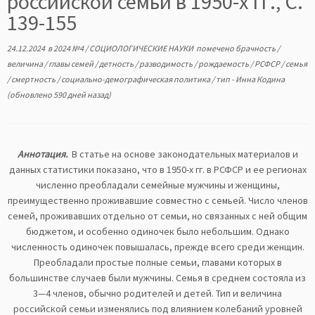
российской семьи в 1950-х гг., С.
139-155
24.12.2024
в
2024 №4
/
СОЦИОЛОГИЧЕСКИЕ НАУКИ
помечено
брачность
/
величина
/
главы семей
/
детность
/
разводимость
/
рождаемость
/
РСФСР
/
семья
/
смертность
/
социально-демографическая политика
/
тип
-
Инна Кодина
(обновлено 590 дней назад)
Аннотация.
В статье на основе законодательных материалов и
данных статистики показано, что в 1950-х гг. в РСФСР и ее регионах
численно преобладали семейные мужчины и женщины,
преимущественно проживавшие совместно с семьей. Число членов
семей, проживавших отдельно от семьи, но связанных с ней общим
бюджетом, и особенно одиночек было небольшим. Однако
численность одиночек повышалась, прежде всего среди женщин.
Преобладали простые полные семьи, главами которых в
большинстве случаев были мужчины. Семья в среднем состояла из
3—4 членов, обычно родителей и детей. Тип и величина
российской семьи изменялись под влиянием колебаний уровней