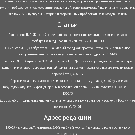
и методики анализа государственной политики, затрагивающей интересы женщин и
мужчин в обществе, в исследованиях социальной, демографической политики, управления,
экономики и культуры, истории и современным проблемам женского движения.
Статьи
Пушкарева Н. Л. Женский «научный полк»: представительницы академического
сообщества в годы военных испытаний, С. 105-119
Смирнова И. Н., Хасбулатова О. А. Малый город как пространство жизни: социальное
настроение и миграционные установки девушек-студенток, С. 54-62
Захарова Л. Н., Саралиева З. Х. -М., Сайгина Е. В. Динамика адресации доверия молодых
женщин-инженеров производственной компании в условиях длительных систематических
переработок, С. 63-77
Габдрафикова Л. Р., Миронова Е. В. «Я закричала: что вы делаете, я пойду мужиков
взбунтую!»: акушерки-фельдшерицы в российской провинции на рубеже XIX—XX вв. , С.
130-143
Доброхлеб В. Г. Динамика численности и половозрастной структуры населения России и ее
регионов, С. 92-104
Адрес редакции
153025 Иваново, ул. Тимирязева, 5, 6-й учебный корпус Ивановского государственного
университета