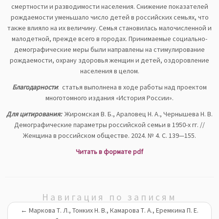
смертности и разводимости населения. Снижение показателей
рождаемости уменьшало число детей в российских семьях, что
также влияло на их величину. Семья становилась малочисленной и
малодетной, прежде всего в городах. Принимаемые социально-
демографические меры были направлены на стимулирование
рождаемости, охрану здоровья женщин и детей, оздоровление
населения в целом.
Благодарности
: статья выполнена в ходе работы над проектом
многотомного издания «История России».
Для цитирования:
Жиромская В. Б., Араловец Н. А., Чернышева Н. В.
Демографические параметры российской семьи в 1950-х гг. //
Женщина в российском обществе. 2024. № 4. С. 139—155.
Читать в формате pdf
Навигация по записям
←
Маркова Т. Л., Тонких Н. В., Камарова Т. А., Еремкина П. Е.