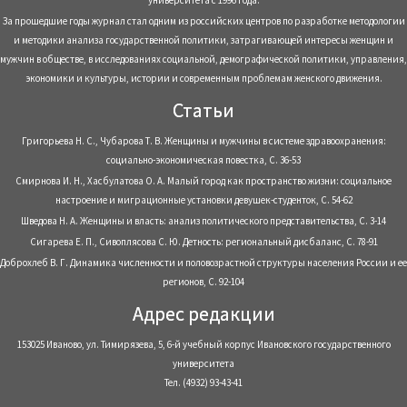
университета с 1996 года.
За прошедшие годы журнал стал одним из российских центров по разработке методологии
и методики анализа государственной политики, затрагивающей интересы женщин и
мужчин в обществе, в исследованиях социальной, демографической политики, управления,
экономики и культуры, истории и современным проблемам женского движения.
Статьи
Григорьева Н. С., Чубарова Т. В. Женщины и мужчины в системе здравоохранения:
социально-экономическая повестка, С. 36-53
Смирнова И. Н., Хасбулатова О. А. Малый город как пространство жизни: социальное
настроение и миграционные установки девушек-студенток, С. 54-62
Шведова Н. А. Женщины и власть: анализ политического представительства, С. 3-14
Сигарева Е. П., Сивоплясова С. Ю. Детность: региональный дисбаланс, С. 78-91
Доброхлеб В. Г. Динамика численности и половозрастной структуры населения России и ее
регионов, С. 92-104
Адрес редакции
153025 Иваново, ул. Тимирязева, 5, 6-й учебный корпус Ивановского государственного
университета
Тел. (4932) 93-43-41