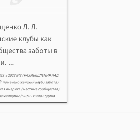
щенко Л. Л.
ские клубы как
бщества заботы в
. ...
023
в
2023 №3
/
РАЗМЫШЛЕНИЯ НАД
Й
помечено
женский клуб
/
забота
/
кая Америка
/
местные сообщества
/
ые женщины
/
Чили
-
Инна Кодина