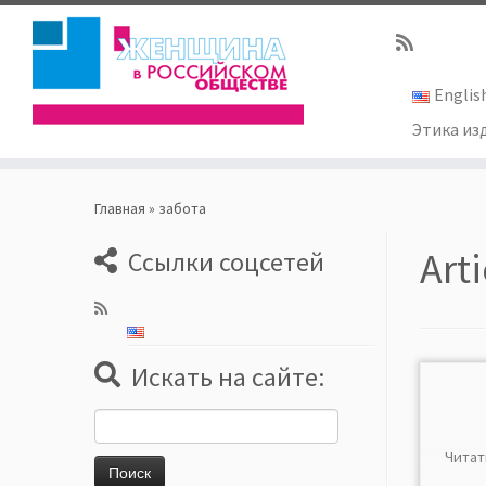
Englis
Этика из
Skip
to
Главная
»
забота
content
Art
Ссылки соцсетей
Искать на сайте:
Найти:
Читат