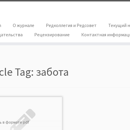
h
О журнале
Редколлегия и Редсовет
Текущий 
дательства
Рецензирование
Контактная информац
icle Tag:
забота
ь в формате pdf