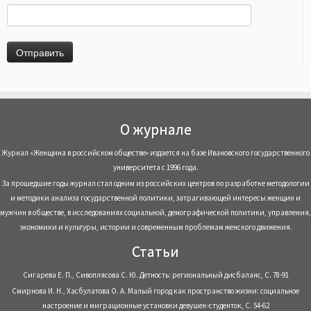
О журнале
Журнал «Женщина в российском обществе» издается на базе Ивановского государственного
университета с 1996 года.
За прошедшие годы журнал стал одним из российских центров по разработке методологии
и методики анализа государственной политики, затрагивающей интересы женщин и
мужчин в обществе, в исследованиях социальной, демографической политики, управления,
экономики и культуры, истории и современным проблемам женского движения.
Статьи
Сигарева Е. П., Сивоплясова С. Ю. Детность: региональный дисбаланс, С. 78-91
Смирнова И. Н., Хасбулатова О. А. Малый город как пространство жизни: социальное
настроение и миграционные установки девушек-студенток, С. 54-62