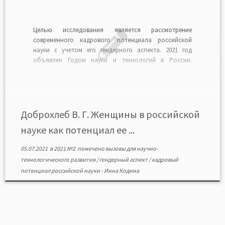
Целью исследования является рассмотрение
современного кадрового потенциала российской
науки с учетом его гендерного аспекта. 2021 год
объявлен Годом науки и технологий в России.
Проблемы и направления развития кадрового
потенциала высоко-актуальны. Показано, что
существует четыре вызова в сфере кадрового
потенциала российской науки: различие тенденций
формирования научных кадров в России и за […]
Доброхлеб В. Г. Женщины в российской
науке как потенциал ее ...
05.07.2021
в
2021 №2
помечено
вызовы для научно-
технологического развития
/
гендерный аспект
/
кадровый
потенциал российской науки
-
Инна Кодина