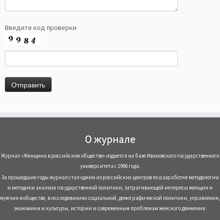
Введите код проверки
О журнале
Журнал «Женщина в российском обществе» издается на базе Ивановского государственного
университета с 1996 года.
За прошедшие годы журнал стал одним из российских центров по разработке методологии
и методики анализа государственной политики, затрагивающей интересы женщин и
мужчин в обществе, в исследованиях социальной, демографической политики, управления,
экономики и культуры, истории и современным проблемам женского движения.