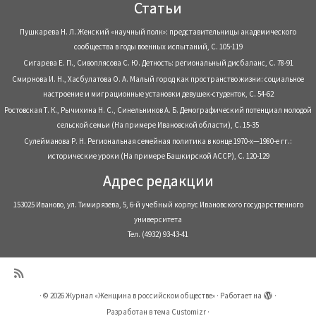
Статьи
Пушкарева Н. Л. Женский «научный полк»: представительницы академического
сообщества в годы военных испытаний, С. 105-119
Сигарева Е. П., Сивоплясова С. Ю. Детность: региональный дисбаланс, С. 78-91
Смирнова И. Н., Хасбулатова О. А. Малый город как пространство жизни: социальное
настроение и миграционные установки девушек-студенток, С. 54-62
Ростовская Т. К., Рычихина Н. С., Синельников А. Б. Демографический потенциал молодой
сельской семьи (На примере Ивановской области), С. 15-35
Сулейманова Р. Н. Региональная семейная политика в конце 1970-х—1980-е гг.:
исторические уроки (На примере Башкирской АССР), С. 120-129
Адрес редакции
153025 Иваново, ул. Тимирязева, 5, 6-й учебный корпус Ивановского государственного
университета
Тел. (4932) 93-43-41
·
© 2026
Журнал «Женщина в российском обществе»
·
Работает на
·
Разработан в
тема Customizr
·