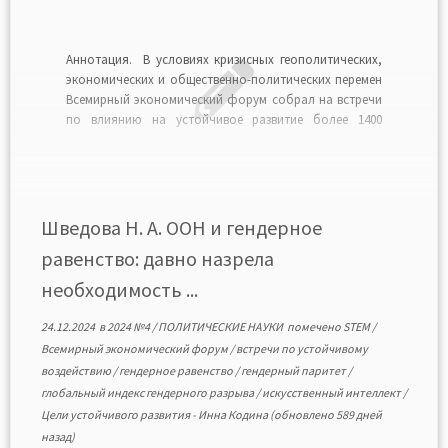
Аннотация. В условиях кризисных геополитических,
экономических и общественно-политических перемен
Всемирный экономический форум собрал на встречи
по влиянию на устойчивое развитие более 1400
бизнес-лидеров, политиков, лидеров международных
организаций и организаций гражданского общества.
Цель таких встреч — стать существенной платформой
для государственно-частного сотрудничества,
обсудить ключевые доклады, организовать
Шведова Н. А. ООН и гендерное
публичные дискуссии в поддержку достижений […]
равенство: давно назрела
необходимость ...
24.12.2024
в
2024 №4
/
ПОЛИТИЧЕСКИЕ НАУКИ
помечено
STEM
/
Всемирный экономический форум
/
встречи по устойчивому
воздействию
/
гендерное равенство
/
гендерный паритет
/
глобальный индекс гендерного разрыва
/
искусственный интеллект
/
Цели устойчивого развития
-
Инна Кодина
(обновлено 589 дней
назад)