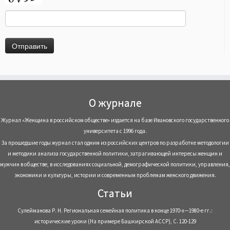
О журнале
Журнал «Женщина в российском обществе» издается на базе Ивановского государственного
университета с 1996 года.
За прошедшие годы журнал стал одним из российских центров по разработке методологии
и методики анализа государственной политики, затрагивающей интересы женщин и
мужчин в обществе, в исследованиях социальной, демографической политики, управления,
экономики и культуры, истории и современным проблемам женского движения.
Статьи
Сулейманова Р. Н. Региональная семейная политика в конце 1970-х—1980-е гг.:
исторические уроки (На примере Башкирской АССР), С. 120-129