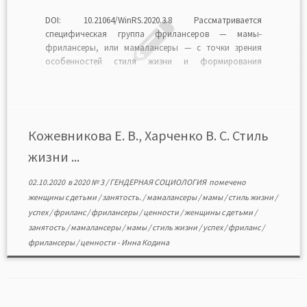
DOI: 10.21064/WinRS.2020.3.8 Рассматривается
специфическая группа фрилансеров — мамы-
фрилансеры, или мамалансеры — с точки зрения
особенностей стиля жизни и формирования
стилежизненных установок. Мамалансеры — это
женщины с детьми, которые используют фри-ланс в
качестве оплачиваемой занятости. Представлены
методологические основания изучения стиля жизни
мамалансеров, результаты эмпирического
Кожевникова Е. В., Харченко В. С. Стиль
исследования, выполненного в стратегии «кейс-
жизни ...
стади». Описаны мамы-фрилансеры […]
02.10.2020
в
2020 № 3
/
ГЕНДЕРНАЯ СОЦИОЛОГИЯ
помечено
женщины с детьми
/
занятость.
/
мамалансеры
/
мамы
/
стиль жизни
/
успех
/
фриланс
/
фрилансеры
/
ценности
/
женщины с детьми
/
занятость
/
мамалансеры
/
мамы
/
стиль жизни
/
успех
/
фриланс
/
фрилансеры
/
ценности
-
Инна Кодина