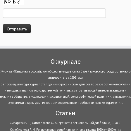
О журнале
Журнал «Женщина в российском обществе» издается на базе Ивановского государственного
университета с 1996 года.
За прошедшие годы журнал стал одним из российских центров по разработке методологии
и методики анализа государственной политики, затрагивающей интересы женщин и
мужчин в обществе, в исследованиях социальной, демографической политики, управления,
экономики и культуры, истории и современным проблемам женского движения.
Статьи
Сигарева Е. П., Сивоплясова С. Ю. Детность: региональный дисбаланс, С. 78-91
Сулейманова Р. Н. Региональная семейная политика в конце 1970-х—1980-е гг.: