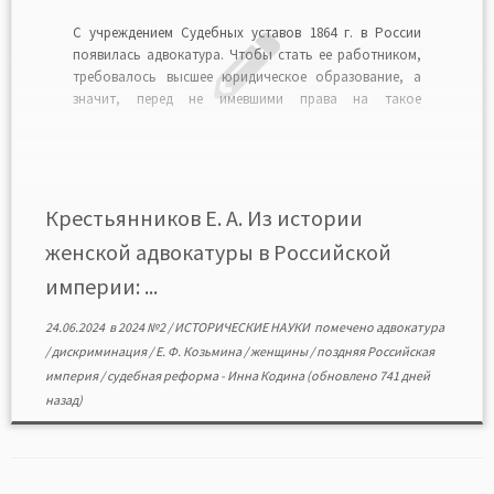
С учреждением Судебных уставов 1864 г. в России
появилась адвокатура. Чтобы стать ее работником,
требовалось высшее юридическое образование, а
значит, перед не имевшими права на такое
образование женщинами профессия закрывала
двери. Через десять лет была учреждена частная
адвокатура, членство в которой не обусловливалось
образовательным цензом. В статье на примере казуса
[…]
Крестьянников Е. А. Из истории
женской адвокатуры в Российской
империи: ...
24.06.2024
в
2024 №2
/
ИСТОРИЧЕСКИЕ НАУКИ
помечено
адвокатура
/
дискриминация
/
Е. Ф. Козьмина
/
женщины
/
поздняя Российская
империя
/
судебная реформа
-
Инна Кодина
(обновлено 741 дней
назад)