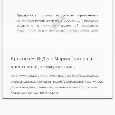
Предпринята попытка на основе ограниченных
источников реконструировать особенности процесса
вовлечения в политику неграмотной крестьянки
Марии Гриценко и ее поведения в условиях Большого
террора, разобраться в специфике стратегии
молчания как протеста. Основой статьи послужили
материалы архивно-следственного дела — справки,
протоколы допросов, письма, которые стали
важным источником по реконструкции не только
Кротова М. В. Дело Марии Гриценко —
биографии, […]
крестьянки, коммунистки: ...
04.06.2018
в
2018 № 2
/
ГЕНДЕРНАЯ ИСТОРИЯ
помечено
архивно-
следственные дела
/
Большой террор
/
возвращенцы
/
коммунистка
/
крестьянка
/
менталитет
/
персональная история.
/
стратегия
поведения
/
Харбин
-
Инна Кодина