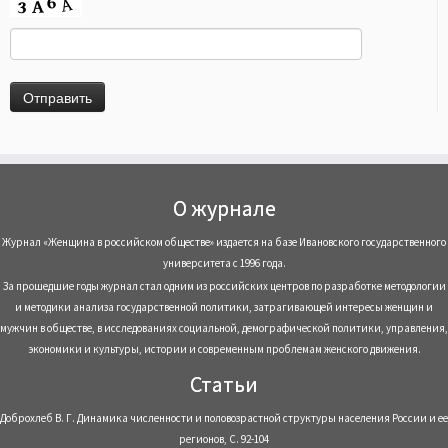
О журнале
Журнал «Женщина в российском обществе» издается на базе Ивановского государственного
университета с 1996 года.
За прошедшие годы журнал стал одним из российских центров по разработке методологии
и методики анализа государственной политики, затрагивающей интересы женщин и
мужчин в обществе, в исследованиях социальной, демографической политики, управления,
экономики и культуры, истории и современным проблемам женского движения.
Статьи
Доброхлеб В. Г. Динамика численности и половозрастной структуры населения России и ее
регионов, С. 92-104