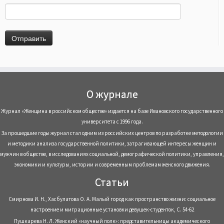
О журнале
Журнал «Женщина в российском обществе» издается на базе Ивановского государственного
университета с 1996 года.
За прошедшие годы журнал стал одним из российских центров по разработке методологии
и методики анализа государственной политики, затрагивающей интересы женщин и
мужчин в обществе, в исследованиях социальной, демографической политики, управления,
экономики и культуры, истории и современным проблемам женского движения.
Статьи
Смирнова И. Н., Хасбулатова О. А. Малый город как пространство жизни: социальное
настроение и миграционные установки девушек-студенток, С. 54-62
Пушкарева Н. Л. Женский «научный полк»: представительницы академического