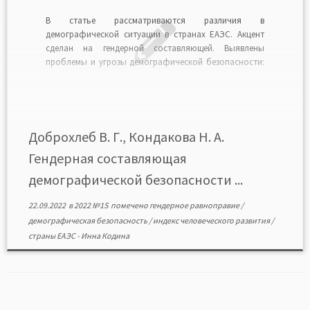
В статье рассматриваются различия в
демографической ситуации в странах ЕАЭС. Акцент
сделан на гендерной составляющей. Выявлены
проблемы и угрозы демографической безопасности:
гендерная асимметрия населения (преобладание
женщин над мужчинами), значимая гендерная разница
в ожидаемой продолжительности жизни, снижение
показателя ОПЖ (ожидаемой продолжительности
жизни) при рождении среди всего населения.
Доброхлеб В. Г., Кондакова Н. А.
Показано, что для России, […]
Гендерная составляющая
демографической безопасности ...
22.09.2022
в
2022 №1S
помечено
гендерное равноправие
/
демографическая безопасность
/
индекс человеческого развития
/
страны ЕАЭС
-
Инна Кодина