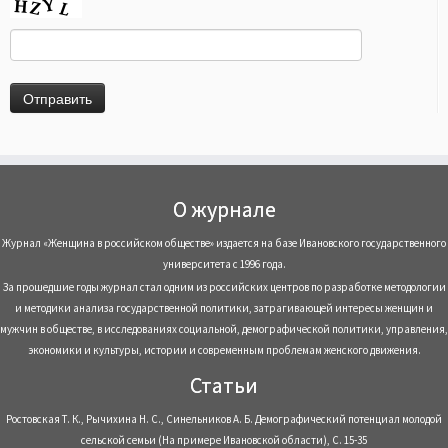
О журнале
Журнал «Женщина в российском обществе» издается на базе Ивановского государственного
университета с 1996 года.
За прошедшие годы журнал стал одним из российских центров по разработке методологии
и методики анализа государственной политики, затрагивающей интересы женщин и
мужчин в обществе, в исследованиях социальной, демографической политики, управления,
экономики и культуры, истории и современным проблемам женского движения.
Статьи
Ростовская Т. К., Рычихина Н. С., Синельников А. Б. Демографический потенциал молодой
сельской семьи (На примере Ивановской области), С. 15-35