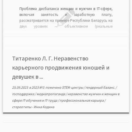
Проблема дисбаланса женщин и мужчин в IT-сфере,
включая занятость и заработную плату,
рассматривается на примере Республики Беларусь на
двух уровнях — объективном (реальные
возможности) и субъективном (восприятие ситуации
женщинами). Приводятся данные о занятости,
наличии дисбаланса женщин и мужчин в этой сфере.
Рассматриваются барьеры на пути женщин в IT-сферу
в получении […]
Титаренко Л. Г. Неравенство
карьерного продвижения юношей и
девушек в ...
25.09.2023
в
2023 №3
помечено
STEM-центры
/
гендерный баланс.
/
господдержка
/
медиапропаганда
/
неравенство мужчин и женщин в
сфере IT-обучения и IT-труда
/
профессиональная карьера
/
стереотипы
-
Инна Кодина