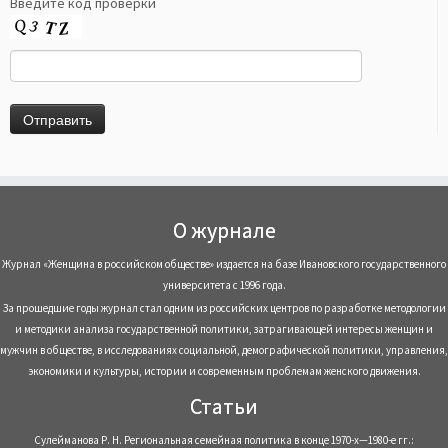
Введите код проверки
О журнале
Журнал «Женщина в российском обществе» издается на базе Ивановского государственного
университета с 1996 года.
За прошедшие годы журнал стал одним из российских центров по разработке методологии
и методики анализа государственной политики, затрагивающей интересы женщин и
мужчин в обществе, в исследованиях социальной, демографической политики, управления,
экономики и культуры, истории и современным проблемам женского движения.
Статьи
Сулейманова Р. Н. Региональная семейная политика в конце 1970-х—1980-е гг.: