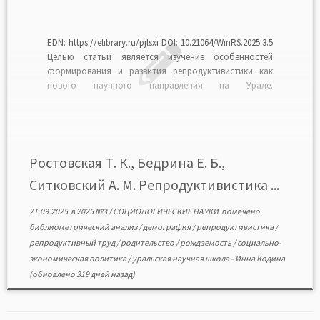
EDN: https://elibrary.ru/pjlsxi DOI: 10.21064/WinRS.2025.3.5
Целью статьи является изучение особенностей
формирования и развития репродуктивистики как
нового научного направления на Урале.
Исследование проведено на основе
библиометрического анализа публикаций уральских
демографов и систематического обзора научных
трудов по проблемам репродуктивного труда и его
экономического значения. Представлены этапы
Ростовская Т. К., Бедрина Е. Б.,
возникновения репродуктивистики, рассмотрены
Ситковский А. М. Репродуктивистика ...
основные концепции, предложенные уральскими […]
21.09.2025
в
2025 №3
/
СОЦИОЛОГИЧЕСКИЕ НАУКИ
помечено
библиометрический анализ
/
демография
/
репродуктивистика
/
репродуктивный труд
/
родительство
/
рождаемость
/
социально-
экономическая политика
/
уральская научная школа
-
Инна Кодина
(обновлено 319 дней назад)